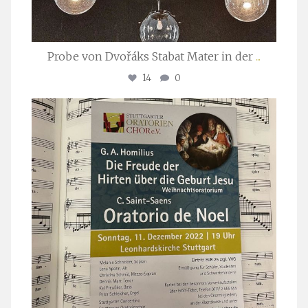
Probe von Dvořáks Stabat Mater in der
...
14
0
stuttgarter_oratorienchor
Nov. 29