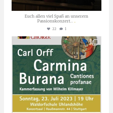
Euch allen viel Spaß an unserem
Passionskonzert…
...
22
1
stuttgarter_oratorienchor
Juli 22