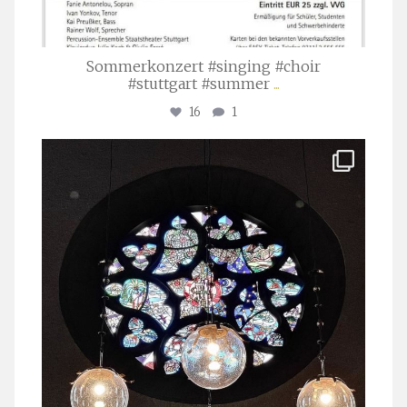
Sommerkonzert #singing #choir
#stuttgart #summer
...
16
1
stuttgarter_oratorienchor
Apr. 1