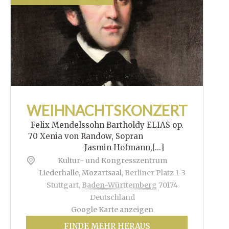
WEIHNACHTSKONZERT
Felix Mendelssohn Bartholdy ELIAS op.
70 Xenia von Randow, Sopran
Jasmin Hofmann,[...]
Kultur- und Kongresszentrum
Liederhalle, Mozartsaal
,
Berliner Platz 1-3
Stuttgart
,
Baden-Württemberg
70174
Deutschland
Google Karte anzeigen
FINDE MEHR HERAUS