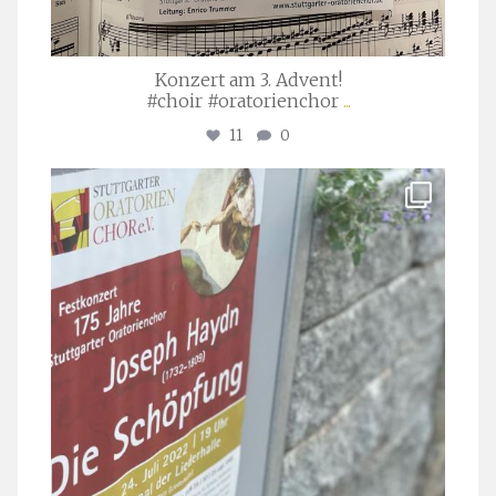
Konzert am 3. Advent!
#choir #oratorienchor
...
11
0
stuttgarter_oratorienchor
Juli 23