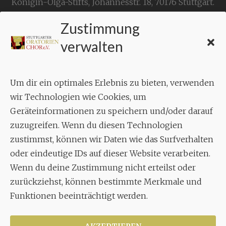
Königin-Olga-Stifts,
Johannesstr. 18,
70176 Stuttgart
.
Zustimmung
KONTAKT
verwalten
Geschäftsstelle:
c./o.
Bruno Feil
Um dir ein optimales Erlebnis zu bieten, verwenden
Aixheimer Str. 18
wir Technologien wie Cookies, um
70619 Stuttgart
Geräteinformationen zu speichern und/oder darauf
zuzugreifen. Wenn du diesen Technologien
MUSIK
zustimmst, können wir Daten wie das Surfverhalten
Musikalischer Leiter:
oder eindeutige IDs auf dieser Website verarbeiten.
Enrico Trummer
Wenn du deine Zustimmung nicht erteilst oder
Tel.
+49 (0)177 / 34 23 57 1
zurückziehst, können bestimmte Merkmale und
Funktionen beeinträchtigt werden.
Facebook
Twitter
YouTube
Instagram