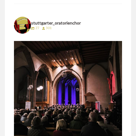
stuttgarter_oratorienchor
27
301
stuttgarter_oratorienchor
März 24