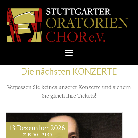
Skip
/
Home
»
Unkategorisiert
»
to
STUTTGARTER
Brünn - immer eine Reise wert!
»
content
ORATORIENCHOR
E.V.
Die nächsten KONZERTE
Verpassen Sie keines unserer Konzerte und sichern
Sie gleich Ihre Tickets!
13
Dezember
2026
19:00 - 21:30