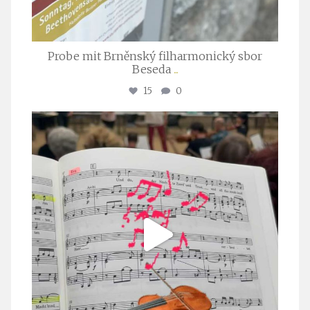
Probe mit Brněnský filharmonický sbor
Beseda
...
15
0
stuttgarter_oratorienchor
Juli 23