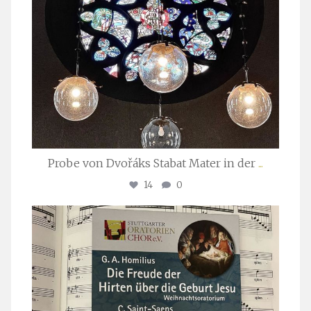
Probe von Dvořáks Stabat Mater in der
...
14
0
stuttgarter_oratorienchor
Nov. 29