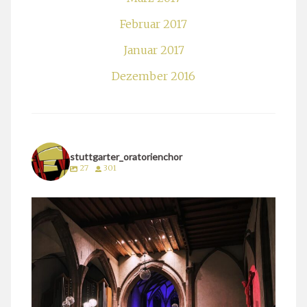
Februar 2017
Januar 2017
Dezember 2016
stuttgarter_oratorienchor
27
301
stuttgarter_oratorienchor
März 24