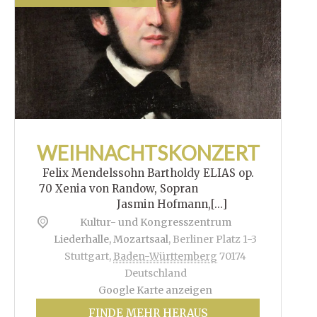
WEIHNACHTSKONZERT
Felix Mendelssohn Bartholdy ELIAS op.
70 Xenia von Randow, Sopran
Jasmin Hofmann,[...]
Kultur- und Kongresszentrum
Liederhalle, Mozartsaal
,
Berliner Platz 1-3
Stuttgart
,
Baden-Württemberg
70174
Deutschland
Google Karte anzeigen
FINDE MEHR HERAUS