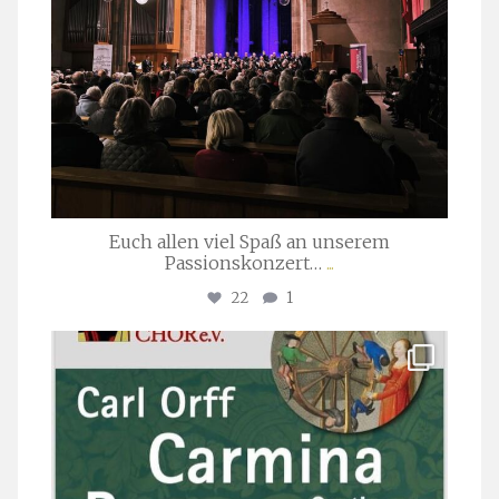
Euch allen viel Spaß an unserem
Passionskonzert…
...
22
1
stuttgarter_oratorienchor
Juli 22