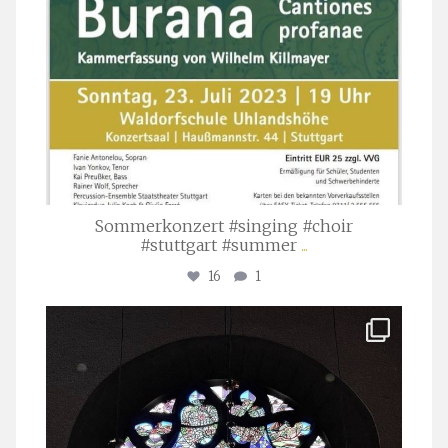
Sommerkonzert #singing #choir
#stuttgart #summer
...
16
1
stuttgarter_oratorienchor
Apr. 1