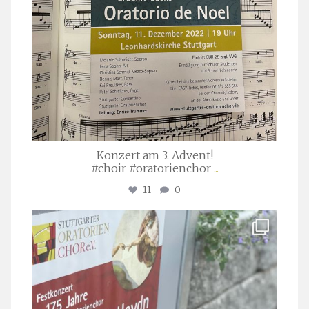
Konzert am 3. Advent!
#choir #oratorienchor
...
11
0
stuttgarter_oratorienchor
Juli 23