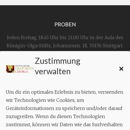
PROBEN
Jeden Freitag, 18.45 Uhr bis 21.00 Uhr in der Aula des
Königin-Olga-Stifts,
Johannesstr. 18,
70176 Stuttgart
.
Zustimmung
KONTAKT
verwalten
Geschäftsstelle:
c./o.
Bruno Feil
Um dir ein optimales Erlebnis zu bieten, verwenden
Aixheimer Str. 18
wir Technologien wie Cookies, um
70619 Stuttgart
Geräteinformationen zu speichern und/oder darauf
zuzugreifen. Wenn du diesen Technologien
MUSIK
zustimmst, können wir Daten wie das Surfverhalten