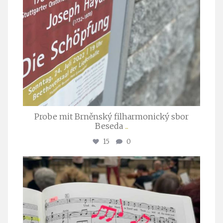
Probe mit Brněnský filharmonický sbor
Beseda
...
15
0
stuttgarter_oratorienchor
Juli 23