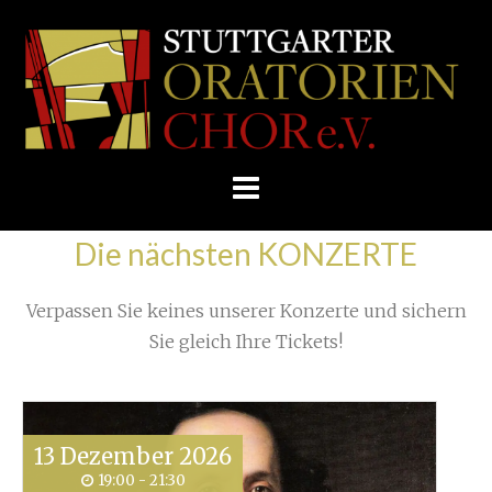
Skip
/
Home
»
Unkategorisiert
»
to
STUTTGARTER
Brünn - immer eine Reise wert!
»
content
ORATORIENCHOR
E.V.
Die nächsten KONZERTE
Verpassen Sie keines unserer Konzerte und sichern
Sie gleich Ihre Tickets!
13
Dezember
2026
19:00 - 21:30