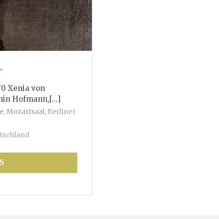
T
70 Xenia von
mann,[...]
e, Mozartsaal
,
Berliner
tschland
S