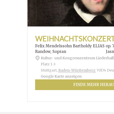
WEIHNACHTSKONZER
Felix Mendelssohn Bartholdy ELIAS op. 
Randow, Sopran Jasmin Hof
Kultur- und Kongresszentrum Liederhall
Platz 1-3
Stuttgart
,
Baden-Württemberg
70174
Deu
Google Karte anzeigen
FINDE MEHR HERAU