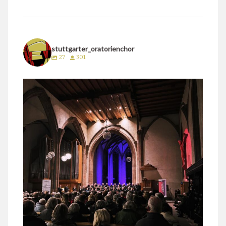
stuttgarter_oratorienchor
27
301
stuttgarter_oratorienchor
März 24