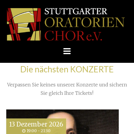
Skip
/
Home
»
Unkategorisiert
»
to
STUTTGARTER
Allererste Impressionen unserer Konzertreise
»
content
ORATORIENCHOR
E.V.
Die nächsten KONZERTE
Verpassen Sie keines unserer Konzerte und sichern
Sie gleich Ihre Tickets!
13
Dezember
2026
19:00 - 21:30