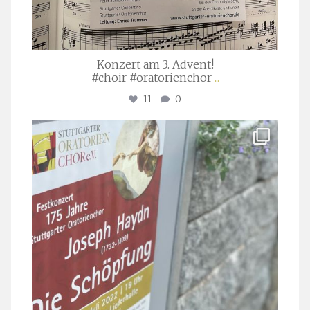
Konzert am 3. Advent!
#choir #oratorienchor
...
11
0
stuttgarter_oratorienchor
Juli 23