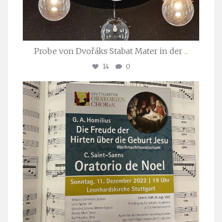
Probe von Dvořáks Stabat Mater in der
...
14
0
stuttgarter_oratorienchor
Nov. 29