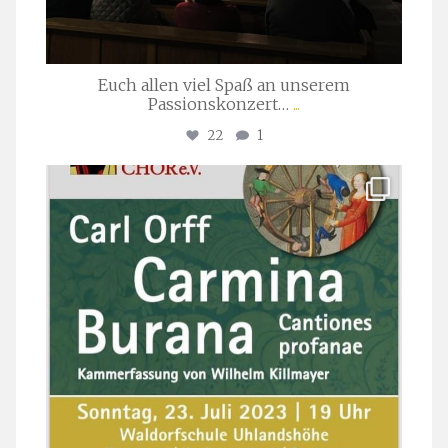
Euch allen viel Spaß an unserem
Passionskonzert…
...
22
1
stuttgarter_oratorienchor
Juli 22