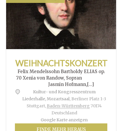
WEIHNACHTSKONZERT
Felix Mendelssohn Bartholdy ELIAS op.
70 Xenia von Randow, Sopran
Jasmin Hofmann,[...]
Kultur- und Kongresszentrum
Liederhalle, Mozartsaal
,
Berliner Platz 1-3
Stuttgart
,
Baden-Württemberg
70174
Deutschland
Google Karte anzeigen
FINDE MEHR HERAUS