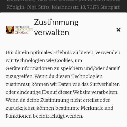
Königin-Olga-Stifts,
Johannesstr. 18,
70176 Stuttgart
.
Zustimmung
KONTAKT
verwalten
Geschäftsstelle:
c./o.
Bruno Feil
Um dir ein optimales Erlebnis zu bieten, verwenden
Aixheimer Str. 18
wir Technologien wie Cookies, um
70619 Stuttgart
Geräteinformationen zu speichern und/oder darauf
zuzugreifen. Wenn du diesen Technologien
MUSIK
zustimmst, können wir Daten wie das Surfverhalten
Musikalischer Leiter:
oder eindeutige IDs auf dieser Website verarbeiten.
Enrico Trummer
Wenn du deine Zustimmung nicht erteilst oder
Tel.
+49 (0)177 / 34 23 57 1
zurückziehst, können bestimmte Merkmale und
Funktionen beeinträchtigt werden.
Facebook
Twitter
YouTube
Instagram