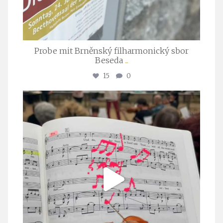
Probe mit Brněnský filharmonický sbor
Beseda
...
15
0
stuttgarter_oratorienchor
Juli 23