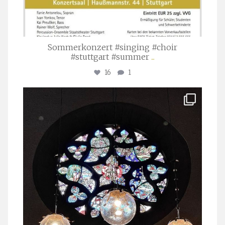
Sommerkonzert #singing #choir
#stuttgart #summer
...
16
1
stuttgarter_oratorienchor
Apr. 1