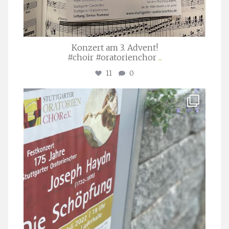
Konzert am 3. Advent!
#choir #oratorienchor
...
11
0
stuttgarter_oratorienchor
Juli 23