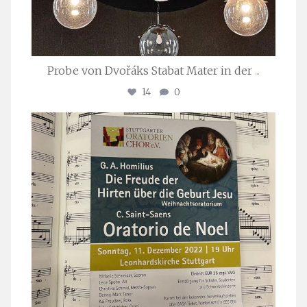
Probe von Dvořáks Stabat Mater in der
...
14
0
stuttgarter_oratorienchor
Nov. 29