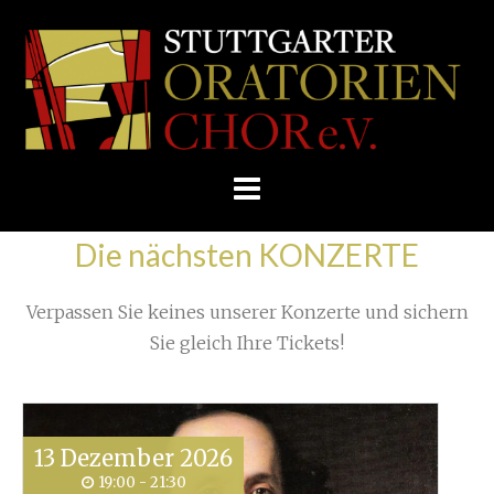
Skip
/
Home
»
Unkategorisiert
»
to
STUTTGARTER
Allererste Impressionen unserer Konzertreise
»
content
ORATORIENCHOR
E.V.
Die nächsten KONZERTE
Verpassen Sie keines unserer Konzerte und sichern
Sie gleich Ihre Tickets!
13
Dezember
2026
19:00 - 21:30