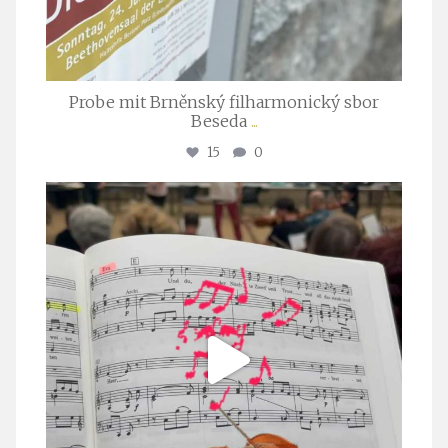
Probe mit Brněnský filharmonický sbor
Beseda
...
15
0
stuttgarter_oratorienchor
Juli 23