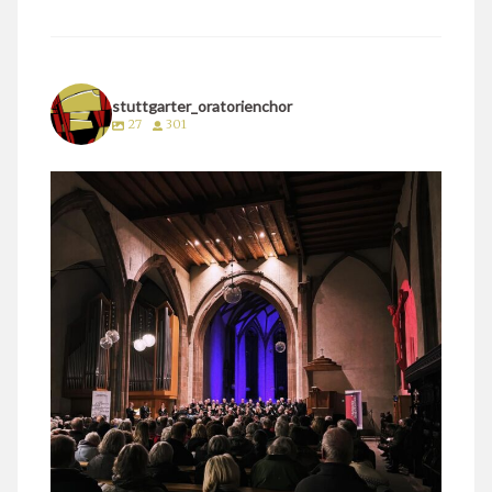
stuttgarter_oratorienchor
27
301
stuttgarter_oratorienchor
März 24