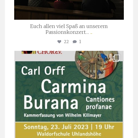
Euch allen viel Spaß an unserem
Passionskonzert…
...
22
1
stuttgarter_oratorienchor
Juli 22