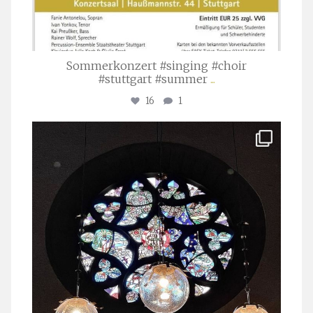
Sommerkonzert #singing #choir
#stuttgart #summer
...
16
1
stuttgarter_oratorienchor
Apr. 1