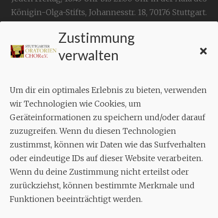
Königin-Olga-Stifts,
Johannesstr. 18,
70176 Stuttgart
.
Zustimmung
KONTAKT
verwalten
Geschäftsstelle:
c./o.
Bruno Feil
Um dir ein optimales Erlebnis zu bieten, verwenden
Aixheimer Str. 18
wir Technologien wie Cookies, um
70619 Stuttgart
Geräteinformationen zu speichern und/oder darauf
zuzugreifen. Wenn du diesen Technologien
MUSIK
zustimmst, können wir Daten wie das Surfverhalten
Musikalischer Leiter:
oder eindeutige IDs auf dieser Website verarbeiten.
Enrico Trummer
Wenn du deine Zustimmung nicht erteilst oder
Tel.
+49 (0)177 / 34 23 57 1
zurückziehst, können bestimmte Merkmale und
Funktionen beeinträchtigt werden.
Facebook
Twitter
YouTube
Instagram