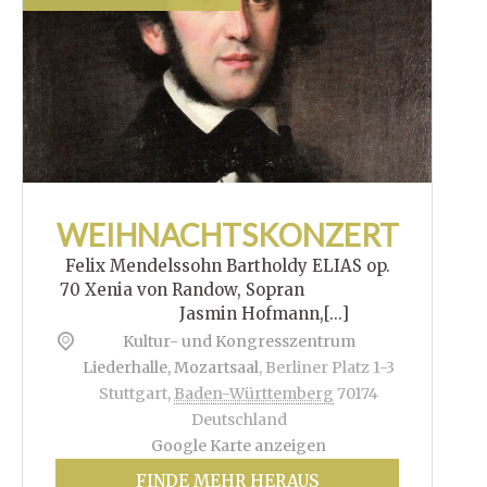
WEIHNACHTSKONZERT
Felix Mendelssohn Bartholdy ELIAS op.
70 Xenia von Randow, Sopran
Jasmin Hofmann,[...]
Kultur- und Kongresszentrum
Liederhalle, Mozartsaal
,
Berliner Platz 1-3
Stuttgart
,
Baden-Württemberg
70174
Deutschland
Google Karte anzeigen
FINDE MEHR HERAUS