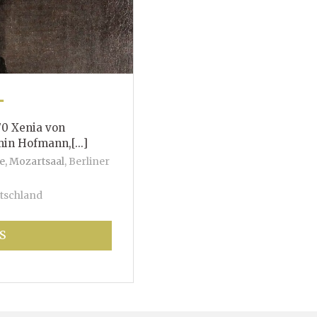
T
70 Xenia von
mann,[...]
e, Mozartsaal
,
Berliner
tschland
S