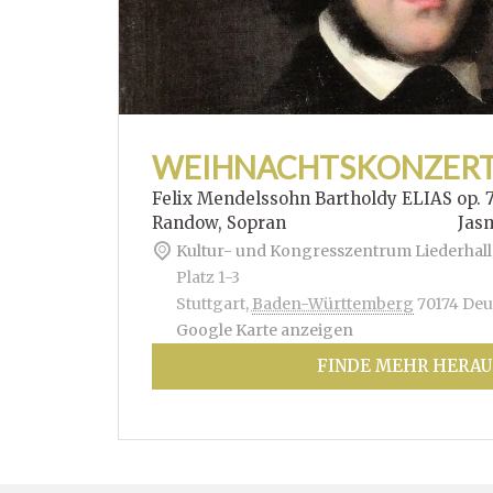
WEIHNACHTSKONZER
Felix Mendelssohn Bartholdy ELIAS op. 
Randow, Sopran Jasmin Hof
Kultur- und Kongresszentrum Liederhall
Platz 1-3
Stuttgart
,
Baden-Württemberg
70174
Deu
Google Karte anzeigen
FINDE MEHR HERAU