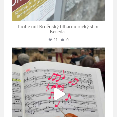
Probe mit Brněnský filharmonický sbor
Beseda
...
15
0
stuttgarter_oratorienchor
Juli 23