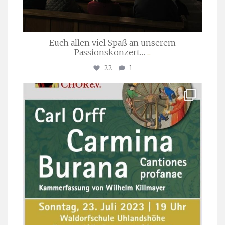
Euch allen viel Spaß an unserem
Passionskonzert…
...
22
1
stuttgarter_oratorienchor
Juli 22