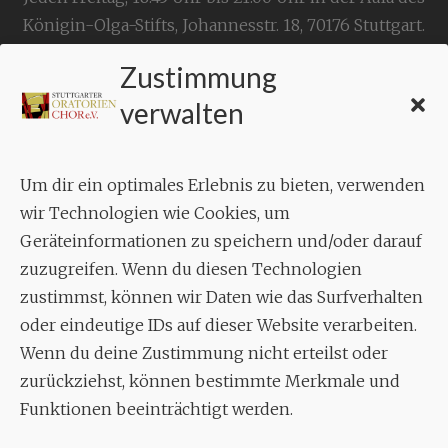
Königin-Olga-Stifts,
Johannesstr. 18,
70176 Stuttgart
.
Zustimmung
KONTAKT
verwalten
Geschäftsstelle:
c./o.
Bruno Feil
Um dir ein optimales Erlebnis zu bieten, verwenden
Aixheimer Str. 18
wir Technologien wie Cookies, um
70619 Stuttgart
Geräteinformationen zu speichern und/oder darauf
zuzugreifen. Wenn du diesen Technologien
MUSIK
zustimmst, können wir Daten wie das Surfverhalten
Musikalischer Leiter:
oder eindeutige IDs auf dieser Website verarbeiten.
Enrico Trummer
Wenn du deine Zustimmung nicht erteilst oder
Tel.
+49 (0)177 / 34 23 57 1
zurückziehst, können bestimmte Merkmale und
Funktionen beeinträchtigt werden.
Facebook
Twitter
YouTube
Instagram