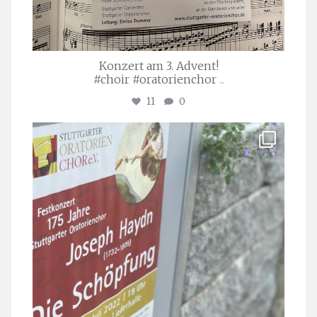
Konzert am 3. Advent!
#choir #oratorienchor
...
11
0
stuttgarter_oratorienchor
Juli 23