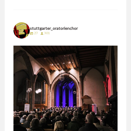
stuttgarter_oratorienchor
27
301
stuttgarter_oratorienchor
März 24