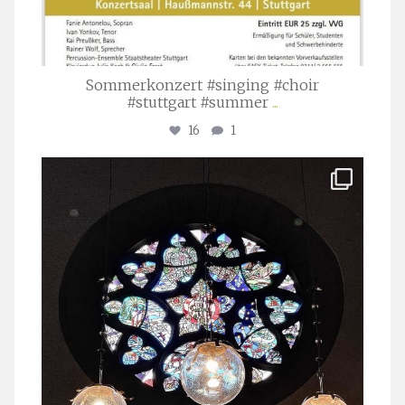
Sommerkonzert #singing #choir
#stuttgart #summer
...
16
1
stuttgarter_oratorienchor
Apr. 1