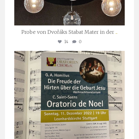
Probe von Dvořáks Stabat Mater in der
...
14
0
stuttgarter_oratorienchor
Nov. 29