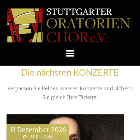
Skip
/
Home
»
Unkategorisiert
»
to
STUTTGARTER
Allererste Impressionen unserer Konzertreise
»
content
ORATORIENCHOR
E.V.
Die nächsten KONZERTE
Verpassen Sie keines unserer Konzerte und sichern
Sie gleich Ihre Tickets!
13
Dezember
2026
19:00 - 21:30