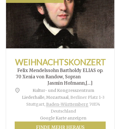
WEIHNACHTSKONZERT
Felix Mendelssohn Bartholdy ELIAS op.
70 Xenia von Randow, Sopran
Jasmin Hofmann,[...]
Kultur- und Kongresszentrum
Liederhalle, Mozartsaal
,
Berliner Platz 1-3
Stuttgart
,
Baden-Württemberg
70174
Deutschland
Google Karte anzeigen
FINDE MEHR HERAUS