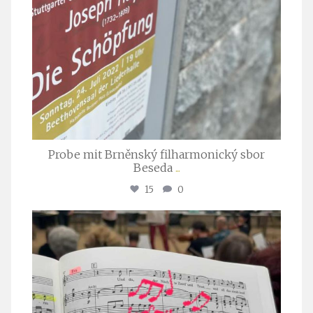
Probe mit Brněnský filharmonický sbor
Beseda
...
15
0
stuttgarter_oratorienchor
Juli 23