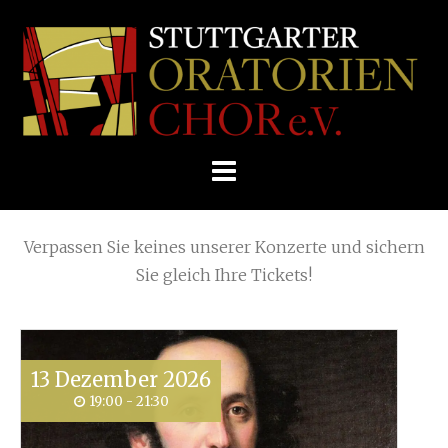
Skip
(Page 2)
Home
»
2017
to
STUTTGARTER
content
ORATORIENCHOR
Die nächsten KONZERTE
E.V.
Verpassen Sie keines unserer Konzerte und sichern
Sie gleich Ihre Tickets!
13
Dezember
2026
19:00 - 21:30