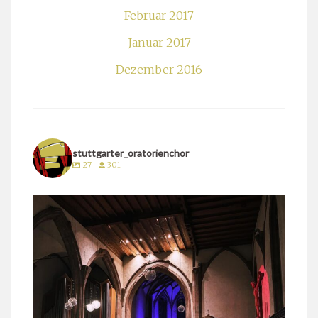
Februar 2017
Januar 2017
Dezember 2016
stuttgarter_oratorienchor
27
301
stuttgarter_oratorienchor
März 24