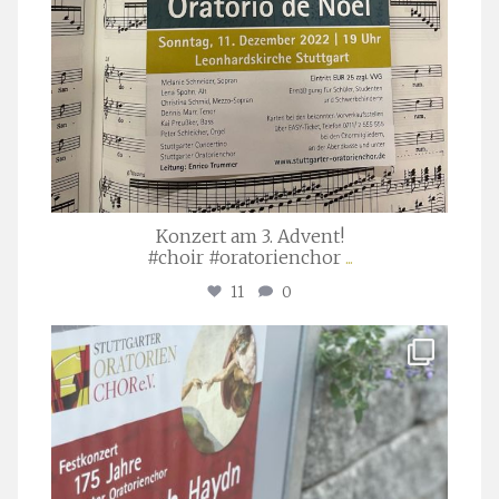
Konzert am 3. Advent!
#choir #oratorienchor
...
11
0
stuttgarter_oratorienchor
Juli 23