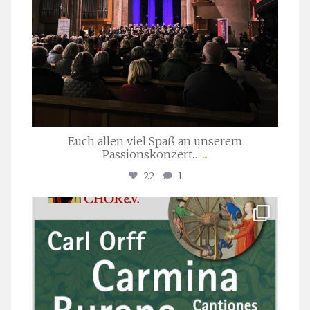
Euch allen viel Spaß an unserem
Passionskonzert…
...
22
1
stuttgarter_oratorienchor
Juli 22