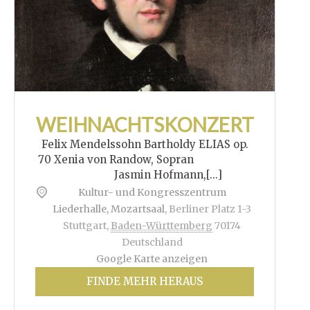
WEIHNACHTSKONZERT
Felix Mendelssohn Bartholdy ELIAS op.
70 Xenia von Randow, Sopran
Jasmin Hofmann,[...]
Kultur- und Kongresszentrum
Liederhalle, Mozartsaal
,
Berliner Platz 1-3
Stuttgart
,
Baden-Württemberg
70174
Deutschland
Google Karte anzeigen
FINDE MEHR HERAUS