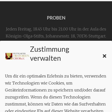
PROBEN
Jeden Freitag, 18.45 Uhr bis 21.00 Uhr in der Aula des
Königin-Olga-Stifts,
Johannesstr. 18,
70176 Stuttgart
.
Zustimmung
KONTAKT
verwalten
Geschäftsstelle:
c./o.
Bruno Feil
Um dir ein optimales Erlebnis zu bieten, verwenden
Aixheimer Str. 18
wir Technologien wie Cookies, um
70619 Stuttgart
Geräteinformationen zu speichern und/oder darauf
zuzugreifen. Wenn du diesen Technologien
MUSIK
zustimmst, können wir Daten wie das Surfverhalten
Musikalischer Leiter:
oder eindeutige IDs auf dieser Website verarbeiten.