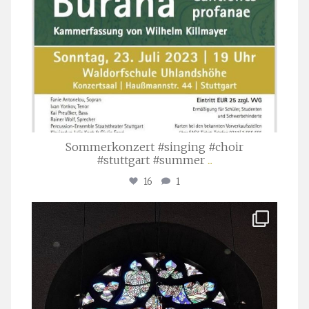
Sommerkonzert #singing #choir
#stuttgart #summer
...
16
1
stuttgarter_oratorienchor
Apr. 1