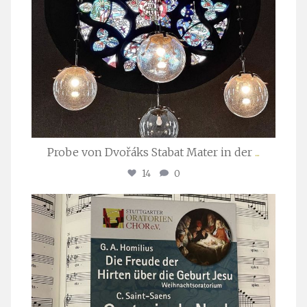
Probe von Dvořáks Stabat Mater in der
...
14
0
stuttgarter_oratorienchor
Nov. 29