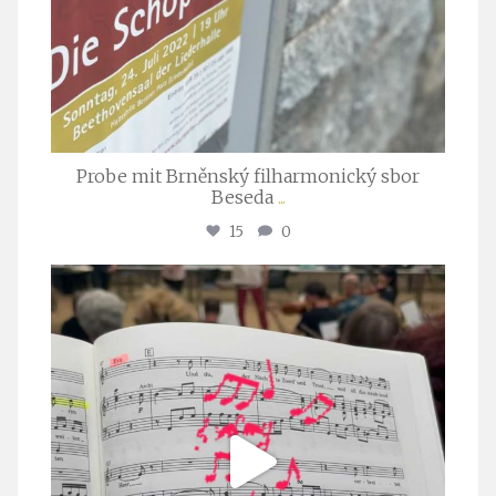
Probe mit Brněnský filharmonický sbor
Beseda
...
15
0
stuttgarter_oratorienchor
Juli 23