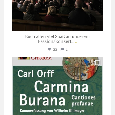
Euch allen viel Spaß an unserem
Passionskonzert…
...
22
1
stuttgarter_oratorienchor
Juli 22