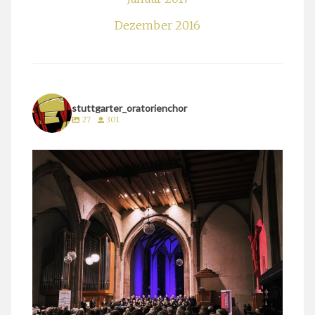
Dezember 2016
stuttgarter_oratorienchor
27
301
stuttgarter_oratorienchor
März 24