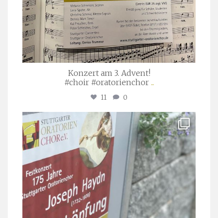
Konzert am 3. Advent!
#choir #oratorienchor
...
11
0
stuttgarter_oratorienchor
Juli 23