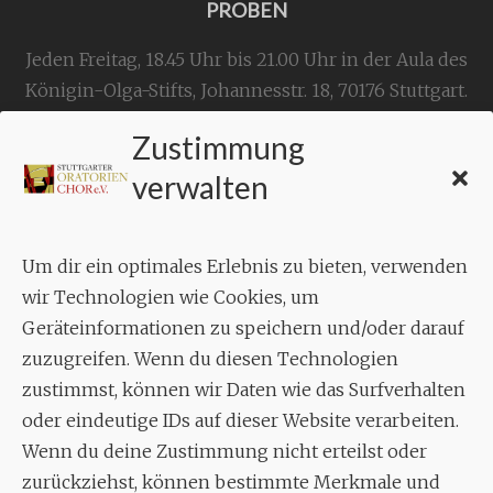
PROBEN
Jeden Freitag, 18.45 Uhr bis 21.00 Uhr in der Aula des
Königin-Olga-Stifts,
Johannesstr. 18,
70176 Stuttgart
.
Zustimmung
KONTAKT
verwalten
Geschäftsstelle:
c./o.
Bruno Feil
Um dir ein optimales Erlebnis zu bieten, verwenden
Aixheimer Str. 18
wir Technologien wie Cookies, um
70619 Stuttgart
Geräteinformationen zu speichern und/oder darauf
zuzugreifen. Wenn du diesen Technologien
MUSIK
zustimmst, können wir Daten wie das Surfverhalten
Musikalischer Leiter:
oder eindeutige IDs auf dieser Website verarbeiten.
Enrico Trummer
Wenn du deine Zustimmung nicht erteilst oder
Tel.
+49 (0)177 / 34 23 57 1
zurückziehst, können bestimmte Merkmale und