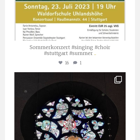
Sommerkonzert #singing #choir
#stuttgart #summer
...
16
1
stuttgarter_oratorienchor
Apr. 1