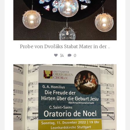
Probe von Dvořáks Stabat Mater in der
...
14
0
stuttgarter_oratorienchor
Nov. 29