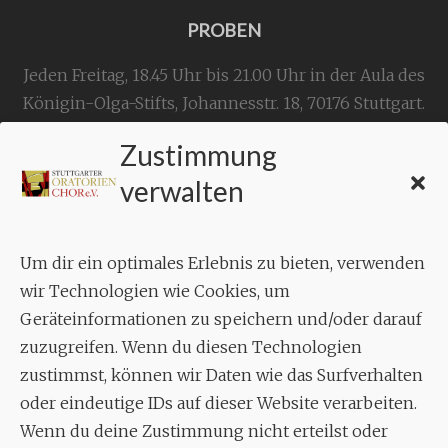
PROBEN
Jeden Freitag, 18.45 Uhr bis 21.00 Uhr in der Aula des
Königin-Olga-Stifts,
Johannesstr. 18,
70176 Stuttgart
.
Zustimmung
KONTAKT
verwalten
Geschäftsstelle:
c./o.
Bruno Feil
Um dir ein optimales Erlebnis zu bieten, verwenden
Aixheimer Str. 18
wir Technologien wie Cookies, um
70619 Stuttgart
Geräteinformationen zu speichern und/oder darauf
zuzugreifen. Wenn du diesen Technologien
MUSIK
zustimmst, können wir Daten wie das Surfverhalten
Musikalischer Leiter:
oder eindeutige IDs auf dieser Website verarbeiten.
Enrico Trummer
Wenn du deine Zustimmung nicht erteilst oder