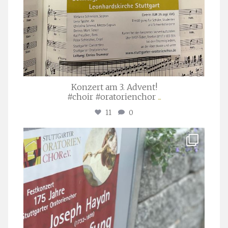
Konzert am 3. Advent!
#choir #oratorienchor
...
11
0
stuttgarter_oratorienchor
Juli 23