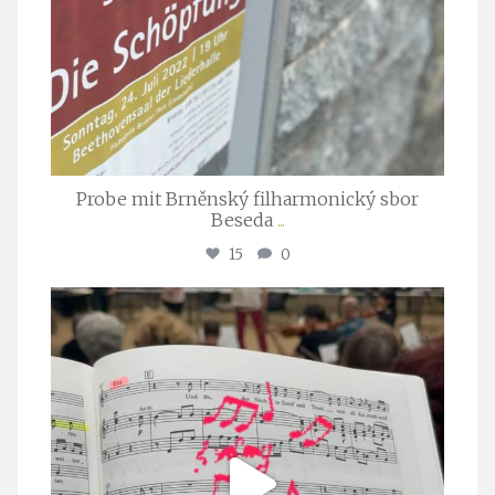
Probe mit Brněnský filharmonický sbor
Beseda
...
15
0
stuttgarter_oratorienchor
Juli 23