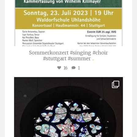
Sommerkonzert #singing #choir
#stuttgart #summer
...
16
1
stuttgarter_oratorienchor
Apr. 1