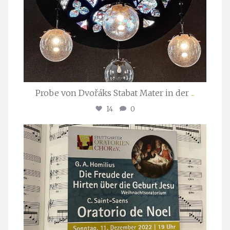
Probe von Dvořáks Stabat Mater in der
...
14
0
stuttgarter_oratorienchor
Nov. 29