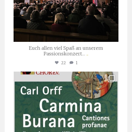
Euch allen viel Spaß an unserem
Passionskonzert…
...
22
1
stuttgarter_oratorienchor
Juli 22