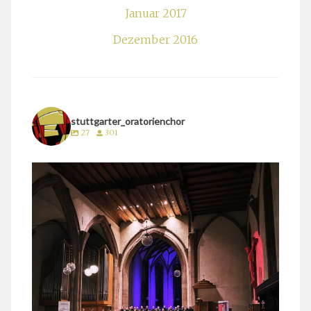
Januar 2017
Dezember 2016
stuttgarter_oratorienchor
27
301
stuttgarter_oratorienchor
März 24