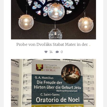
Probe von Dvořáks Stabat Mater in der
...
14
0
stuttgarter_oratorienchor
Nov. 29