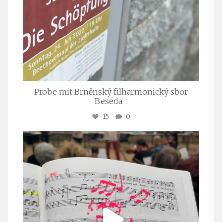
Probe mit Brněnský filharmonický sbor
Beseda
...
15
0
stuttgarter_oratorienchor
Juli 23