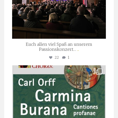
Euch allen viel Spaß an unserem
Passionskonzert…
...
22
1
stuttgarter_oratorienchor
Juli 22