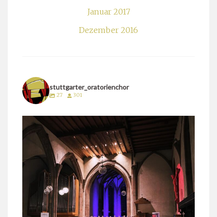
Januar 2017
Dezember 2016
stuttgarter_oratorienchor
27
301
stuttgarter_oratorienchor
März 24