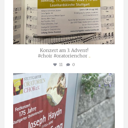
Konzert am 3. Advent!
#choir #oratorienchor
...
11
0
stuttgarter_oratorienchor
Juli 23