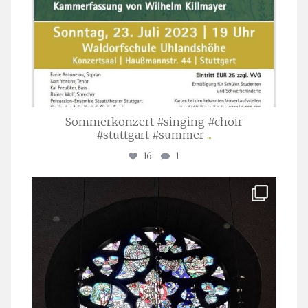
Sommerkonzert #singing #choir
#stuttgart #summer
...
16
1
stuttgarter_oratorienchor
Apr. 1