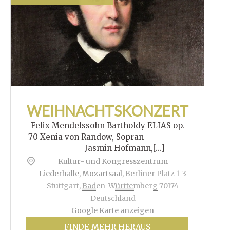
WEIHNACHTSKONZERT
Felix Mendelssohn Bartholdy ELIAS op.
70 Xenia von Randow, Sopran
Jasmin Hofmann,[...]
Kultur- und Kongresszentrum
Liederhalle, Mozartsaal
,
Berliner Platz 1-3
Stuttgart
,
Baden-Württemberg
70174
Deutschland
Google Karte anzeigen
FINDE MEHR HERAUS