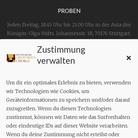
PROBEN
Jeden Freitag, 18.45 Uhr bis 21.00 Uhr in der Aula des
Königin-Olga-Stifts,
Johannesstr. 18,
70176 Stuttgart
.
Zustimmung
KONTAKT
verwalten
Geschäftsstelle:
c./o.
Bruno Feil
Um dir ein optimales Erlebnis zu bieten, verwenden
Aixheimer Str. 18
wir Technologien wie Cookies, um
70619 Stuttgart
Geräteinformationen zu speichern und/oder darauf
zuzugreifen. Wenn du diesen Technologien
MUSIK
zustimmst, können wir Daten wie das Surfverhalten
Musikalischer Leiter:
oder eindeutige IDs auf dieser Website verarbeiten.
Enrico Trummer
Wenn du deine Zustimmung nicht erteilst oder