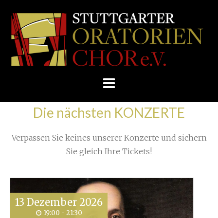
Skip
/
Home
»
Proben
»
Wieder ein Freitag der 13. ...
»
to
STUTTGARTER
sonnenblume-28
content
ORATORIENCHOR
E.V.
Die nächsten KONZERTE
Verpassen Sie keines unserer Konzerte und sichern
Sie gleich Ihre Tickets!
13
Dezember
2026
19:00 - 21:30