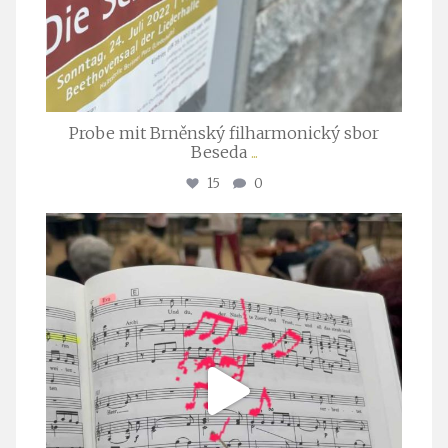
Probe mit Brněnský filharmonický sbor
Beseda
...
15
0
stuttgarter_oratorienchor
Juli 23