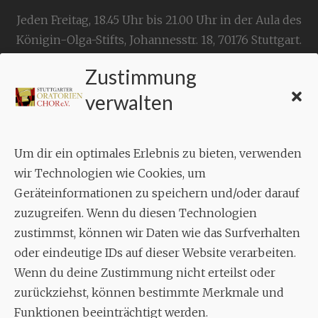
Jeden Freitag, 18.45 Uhr bis 21.00 Uhr in der Aula des
Königin-Olga-Stifts,
Johannesstr. 18,
70176 Stuttgart
.
Zustimmung
KONTAKT
verwalten
Geschäftsstelle:
c./o.
Bruno Feil
Um dir ein optimales Erlebnis zu bieten, verwenden
Aixheimer Str. 18
wir Technologien wie Cookies, um
70619 Stuttgart
Geräteinformationen zu speichern und/oder darauf
zuzugreifen. Wenn du diesen Technologien
MUSIK
zustimmst, können wir Daten wie das Surfverhalten
Musikalischer Leiter:
oder eindeutige IDs auf dieser Website verarbeiten.
Enrico Trummer
Wenn du deine Zustimmung nicht erteilst oder
Tel.
+49 (0)177 / 34 23 57 1
zurückziehst, können bestimmte Merkmale und
Funktionen beeinträchtigt werden.
Facebook
Twitter
YouTube
Instagram