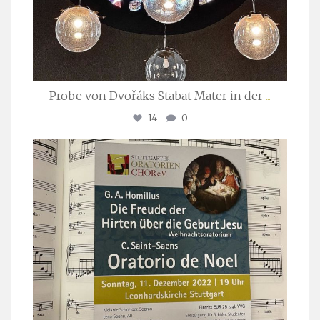
Probe von Dvořáks Stabat Mater in der
...
14
0
stuttgarter_oratorienchor
Nov. 29