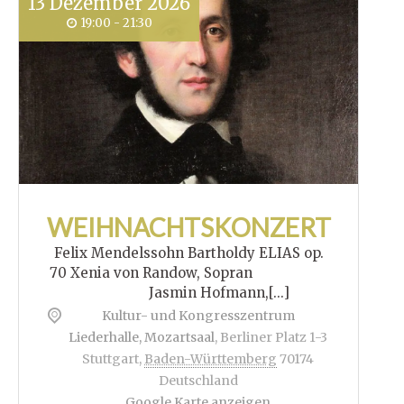
13
Dezember
2026
19:00 - 21:30
WEIHNACHTSKONZERT
Felix Mendelssohn Bartholdy ELIAS op.
70 Xenia von Randow, Sopran
Jasmin Hofmann,[...]
Kultur- und Kongresszentrum
Liederhalle, Mozartsaal
,
Berliner Platz 1-3
Stuttgart
,
Baden-Württemberg
70174
Deutschland
Google Karte anzeigen