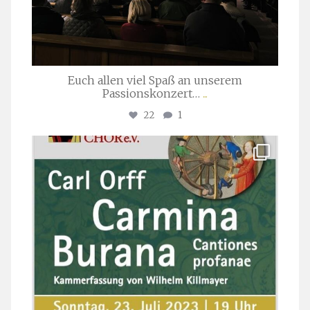
Euch allen viel Spaß an unserem
Passionskonzert…
...
22
1
stuttgarter_oratorienchor
Juli 22