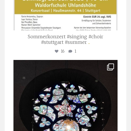
Sommerkonzert #singing #choir
#stuttgart #summer
...
16
1
stuttgarter_oratorienchor
Apr. 1