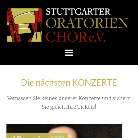
Skip
/
Home
»
Unkategorisiert
»
to
STUTTGARTER
Veröffentlichungen im World Wide Web
»
content
ORATORIENCHOR
128px-YouTube_Logo_2017.svg
E.V.
Die nächsten KONZERTE
Verpassen Sie keines unserer Konzerte und sichern
Sie gleich Ihre Tickets!