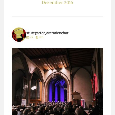
Dezember 2016
stuttgarter_oratorienchor
27
301
stuttgarter_oratorienchor
März 24