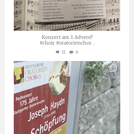
Konzert am 3. Advent!
#choir #oratorienchor
...
11
0
stuttgarter_oratorienchor
Juli 23