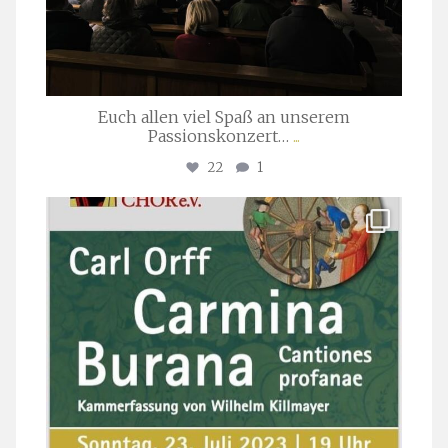
Euch allen viel Spaß an unserem
Passionskonzert…
...
22
1
stuttgarter_oratorienchor
Juli 22