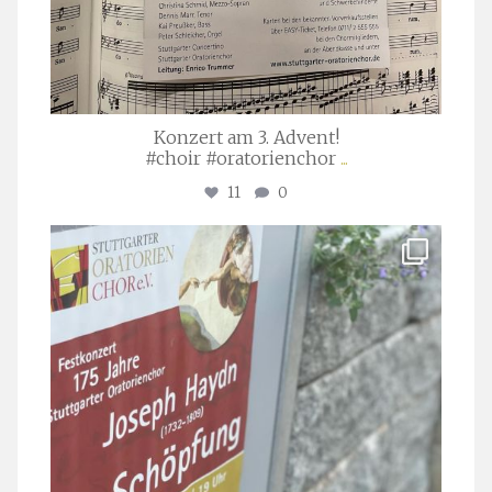
Konzert am 3. Advent!
#choir #oratorienchor
...
11
0
stuttgarter_oratorienchor
Juli 23