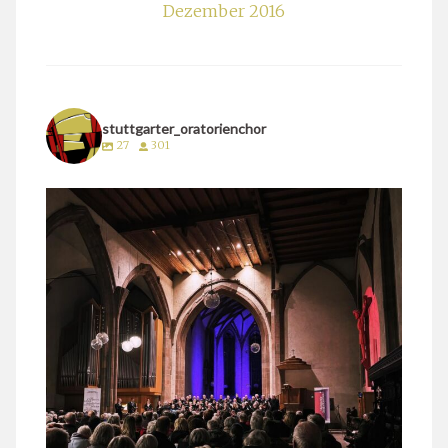
Dezember 2016
stuttgarter_oratorienchor
27
301
stuttgarter_oratorienchor
März 24