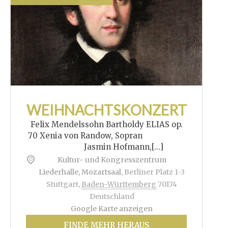
WEIHNACHTSKONZERT
Felix Mendelssohn Bartholdy ELIAS op.
70 Xenia von Randow, Sopran
Jasmin Hofmann,[...]
Kultur- und Kongresszentrum
Liederhalle, Mozartsaal
,
Berliner Platz 1-3
Stuttgart
,
Baden-Württemberg
70174
Deutschland
Google Karte anzeigen
FINDE MEHR HERAUS