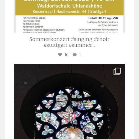
Sommerkonzert #singing #choir
#stuttgart #summer
...
16
1
stuttgarter_oratorienchor
Apr. 1