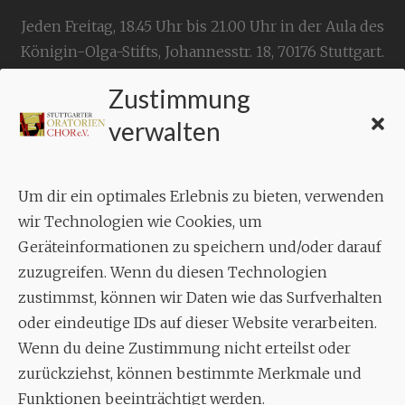
Jeden Freitag, 18.45 Uhr bis 21.00 Uhr in der Aula des
Königin-Olga-Stifts,
Johannesstr. 18,
70176 Stuttgart
.
Zustimmung
KONTAKT
verwalten
Geschäftsstelle:
c./o.
Bruno Feil
Um dir ein optimales Erlebnis zu bieten, verwenden
Aixheimer Str. 18
wir Technologien wie Cookies, um
70619 Stuttgart
Geräteinformationen zu speichern und/oder darauf
zuzugreifen. Wenn du diesen Technologien
MUSIK
zustimmst, können wir Daten wie das Surfverhalten
Musikalischer Leiter:
oder eindeutige IDs auf dieser Website verarbeiten.
Enrico Trummer
Wenn du deine Zustimmung nicht erteilst oder
Tel.
+49 (0)177 / 34 23 57 1
zurückziehst, können bestimmte Merkmale und
Funktionen beeinträchtigt werden.
Facebook
Twitter
YouTube
Instagram