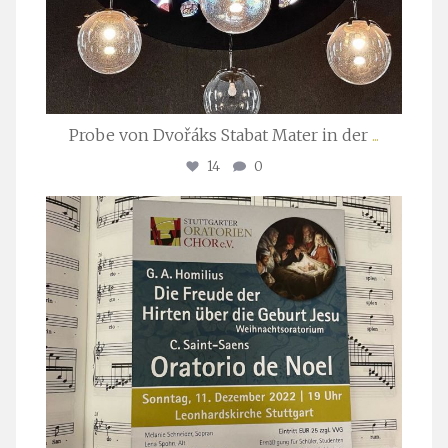
Probe von Dvořáks Stabat Mater in der
...
14
0
stuttgarter_oratorienchor
Nov. 29