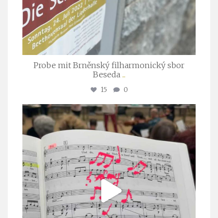
Probe mit Brněnský filharmonický sbor
Beseda
...
15
0
stuttgarter_oratorienchor
Juli 23