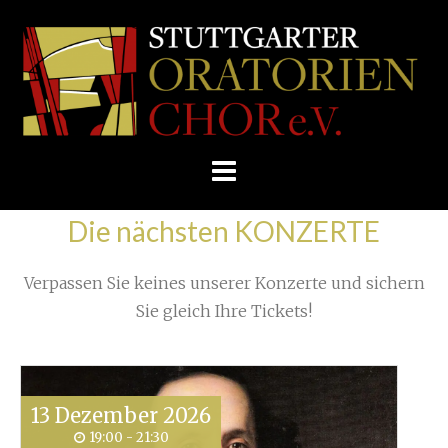
Skip
/
Home
»
Konzert
»
to
STUTTGARTER
Sommerkonzert 2017 machte einen Haydn-Spaß!
»
content
ORATORIENCHOR
E.V.
Die nächsten KONZERTE
Verpassen Sie keines unserer Konzerte und sichern
Sie gleich Ihre Tickets!
13
Dezember
2026
19:00 - 21:30