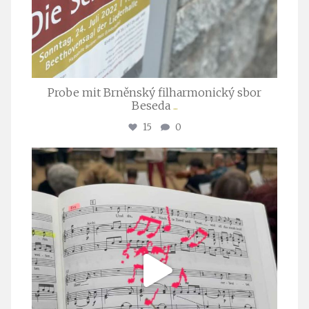
Probe mit Brněnský filharmonický sbor
Beseda
...
15
0
stuttgarter_oratorienchor
Juli 23