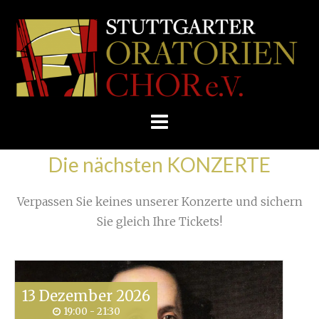
Skip
/
Home
»
Konzert
»
to
STUTTGARTER
Sommerkonzert 2017 machte einen Haydn-Spaß!
»
content
ORATORIENCHOR
E.V.
Die nächsten KONZERTE
Verpassen Sie keines unserer Konzerte und sichern
Sie gleich Ihre Tickets!
13
Dezember
2026
19:00 - 21:30