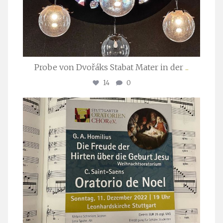
Probe von Dvořáks Stabat Mater in der
...
14
0
stuttgarter_oratorienchor
Nov. 29