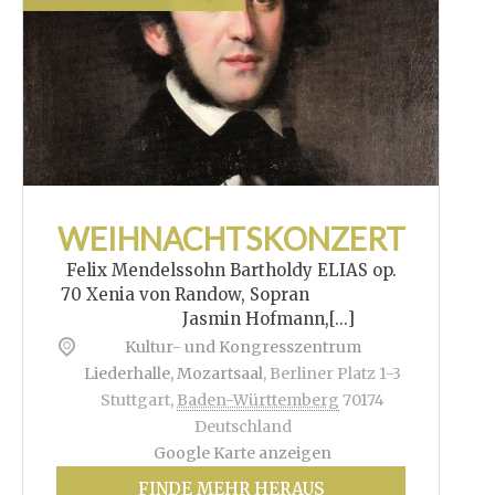
WEIHNACHTSKONZERT
Felix Mendelssohn Bartholdy ELIAS op.
70 Xenia von Randow, Sopran
Jasmin Hofmann,[...]
Kultur- und Kongresszentrum
Liederhalle, Mozartsaal
,
Berliner Platz 1-3
Stuttgart
,
Baden-Württemberg
70174
Deutschland
Google Karte anzeigen
FINDE MEHR HERAUS