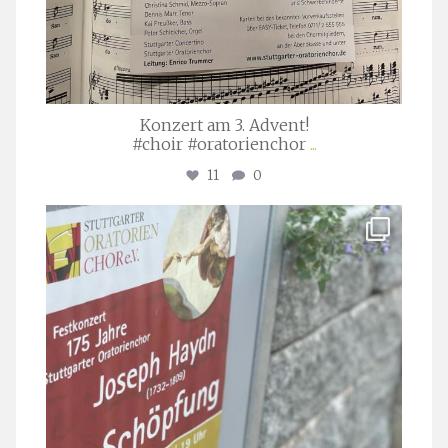
Konzert am 3. Advent!
#choir #oratorienchor
...
11
0
stuttgarter_oratorienchor
Juli 23