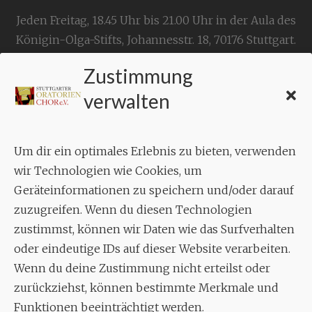
Jeden Freitag, 18.45 Uhr bis 21.00 Uhr in der Aula des
Königin-Olga-Stifts,
Johannesstr. 18,
70176 Stuttgart
.
Zustimmung
KONTAKT
verwalten
Geschäftsstelle:
c./o.
Bruno Feil
Um dir ein optimales Erlebnis zu bieten, verwenden
Aixheimer Str. 18
wir Technologien wie Cookies, um
70619 Stuttgart
Geräteinformationen zu speichern und/oder darauf
zuzugreifen. Wenn du diesen Technologien
MUSIK
zustimmst, können wir Daten wie das Surfverhalten
Musikalischer Leiter:
oder eindeutige IDs auf dieser Website verarbeiten.
Enrico Trummer
Wenn du deine Zustimmung nicht erteilst oder
Tel.
+49 (0)177 / 34 23 57 1
zurückziehst, können bestimmte Merkmale und
Funktionen beeinträchtigt werden.
Facebook
Twitter
YouTube
Instagram