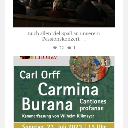
Euch allen viel Spaß an unserem
Passionskonzert…
...
22
1
stuttgarter_oratorienchor
Juli 22