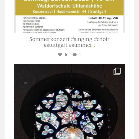
Sommerkonzert #singing #choir
#stuttgart #summer
...
16
1
stuttgarter_oratorienchor
Apr. 1