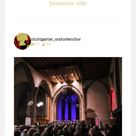
Dezember 2016
stuttgarter_oratorienchor
27
301
stuttgarter_oratorienchor
März 24