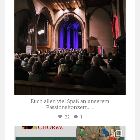
Euch allen viel Spaß an unserem
Passionskonzert…
...
22
1
stuttgarter_oratorienchor
Juli 22