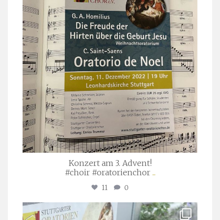
Konzert am 3. Advent!
#choir #oratorienchor
...
11
0
stuttgarter_oratorienchor
Juli 23