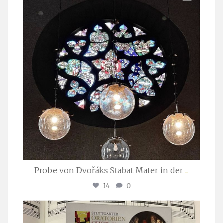
Probe von Dvořáks Stabat Mater in der
...
14
0
stuttgarter_oratorienchor
Nov. 29