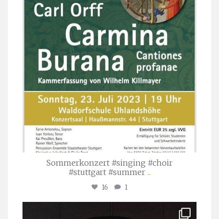
Sommerkonzert #singing #choir
#stuttgart #summer
...
16
1
stuttgarter_oratorienchor
Apr. 1