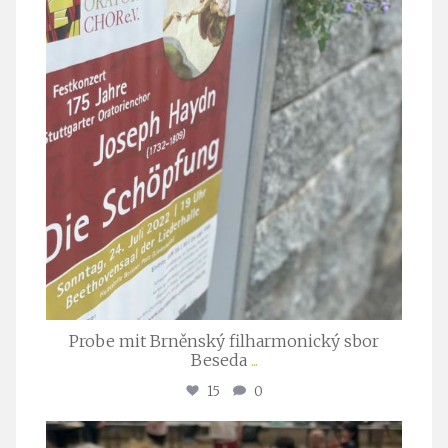
Probe mit Brněnský filharmonický sbor
Beseda
...
15
0
stuttgarter_oratorienchor