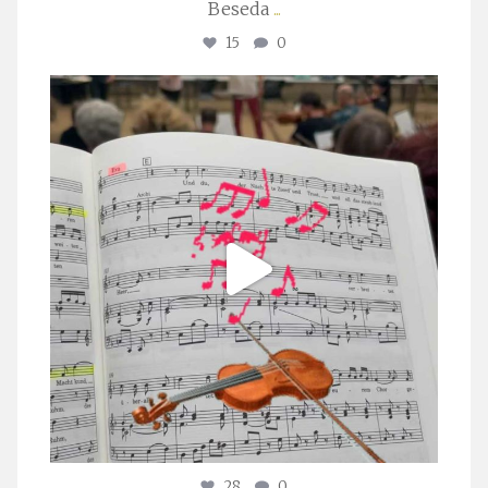
Beseda
...
15
0
stuttgarter_oratorienchor
Juli 23
28
0