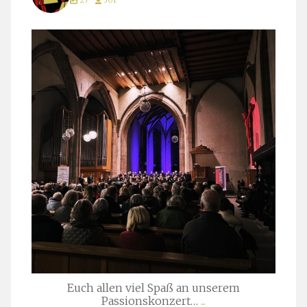
27
301
stuttgarter_oratorienchor
März 24
Euch allen viel Spaß an unserem
Passionskonzert…
...