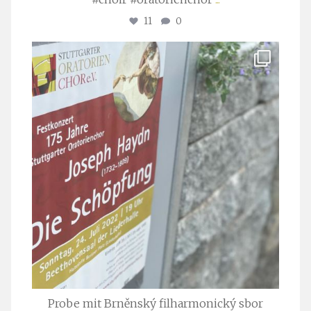
11
0
stuttgarter_oratorienchor
Juli 23
Probe mit Brněnský filharmonický sbor