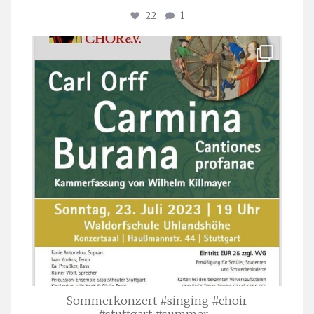
22
1
stuttgarter_oratorienchor
Juli 22
Sommerkonzert #singing #choir