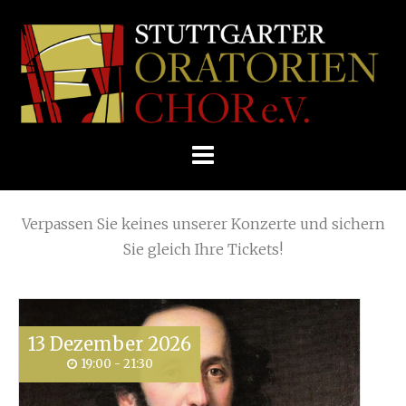
Skip
Home
»
Archive for
Prove
to
STUTTGARTER
content
ORATORIENCHOR
Die nächsten KONZERTE
E.V.
Verpassen Sie keines unserer Konzerte und sichern
Sie gleich Ihre Tickets!
13
Dezember
2026
19:00 - 21:30