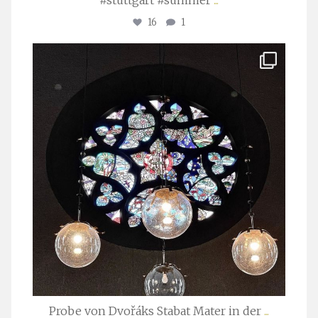
#stuttgart #summer
...
16
1
stuttgarter_oratorienchor
Apr. 1
Probe von Dvořáks Stabat Mater in der
...