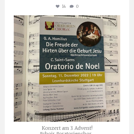
14
0
stuttgarter_oratorienchor
Nov. 29
Konzert am 3. Advent!
#choir #oratorienchor
...