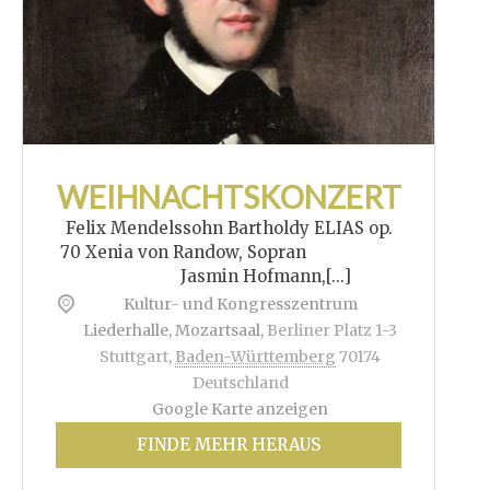
WEIHNACHTSKONZERT
Felix Mendelssohn Bartholdy ELIAS op.
70 Xenia von Randow, Sopran
Jasmin Hofmann,[...]
Kultur- und Kongresszentrum
Liederhalle, Mozartsaal
,
Berliner Platz 1-3
Stuttgart
,
Baden-Württemberg
70174
Deutschland
Google Karte anzeigen
FINDE MEHR HERAUS