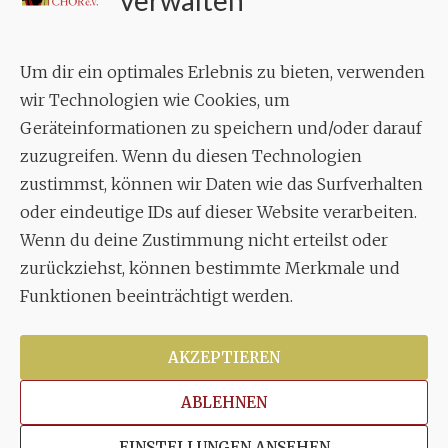
verwalten
Geschäftsstelle:
c./o.
Bruno Feil
Um dir ein optimales Erlebnis zu bieten, verwenden
Aixheimer Str. 18
wir Technologien wie Cookies, um
70619 Stuttgart
Geräteinformationen zu speichern und/oder darauf
zuzugreifen. Wenn du diesen Technologien
MUSIK
zustimmst, können wir Daten wie das Surfverhalten
Musikalischer Leiter:
oder eindeutige IDs auf dieser Website verarbeiten.
Enrico Trummer
Wenn du deine Zustimmung nicht erteilst oder
Tel.
+49 (0)177 / 34 23 57 1
zurückziehst, können bestimmte Merkmale und
Funktionen beeinträchtigt werden.
Facebook
Twitter
YouTube
Instagram
AKZEPTIEREN
ABLEHNEN
Copyright © 2026
Stuttgarter Oratorienchor e.V.
Alle
EINSTELLUNGEN ANSEHEN