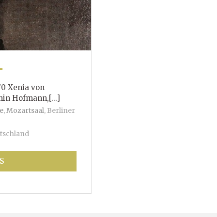
T
70 Xenia von
mann,[...]
e, Mozartsaal
,
Berliner
tschland
S