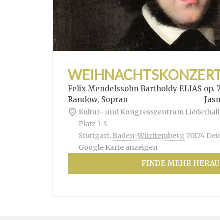
WEIHNACHTSKONZER
Felix Mendelssohn Bartholdy ELIAS op. 
Randow, Sopran Jasmin Hof
Kultur- und Kongresszentrum Liederhall
Platz 1-3
Stuttgart
,
Baden-Württemberg
70174
Deu
Google Karte anzeigen
FINDE MEHR HERAU