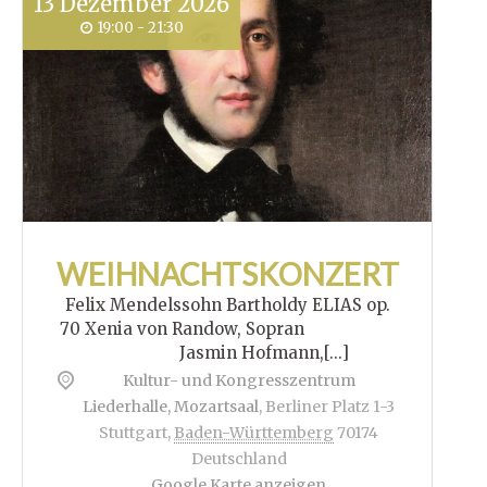
13
Dezember
2026
19:00 - 21:30
WEIHNACHTSKONZERT
Felix Mendelssohn Bartholdy ELIAS op.
70 Xenia von Randow, Sopran
Jasmin Hofmann,[...]
Kultur- und Kongresszentrum
Liederhalle, Mozartsaal
,
Berliner Platz 1-3
Stuttgart
,
Baden-Württemberg
70174
Deutschland
Google Karte anzeigen