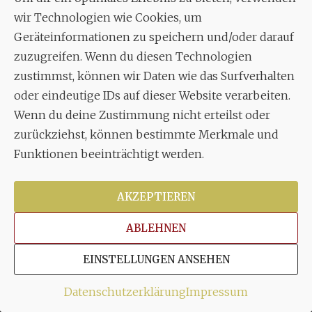
wir Technologien wie Cookies, um
70619 Stuttgart
Geräteinformationen zu speichern und/oder darauf
zuzugreifen. Wenn du diesen Technologien
MUSIK
zustimmst, können wir Daten wie das Surfverhalten
Musikalischer Leiter:
oder eindeutige IDs auf dieser Website verarbeiten.
Enrico Trummer
Wenn du deine Zustimmung nicht erteilst oder
Tel.
+49 (0)177 / 34 23 57 1
zurückziehst, können bestimmte Merkmale und
Funktionen beeinträchtigt werden.
Facebook
Twitter
YouTube
Instagram
AKZEPTIEREN
ABLEHNEN
Copyright © 2026
Stuttgarter Oratorienchor e.V.
Alle
EINSTELLUNGEN ANSEHEN
Rechte vorbehalten.
Impressum
|
Disclaimer
|
Datenschutzerklärung
Datenschutzerklärung
Impressum