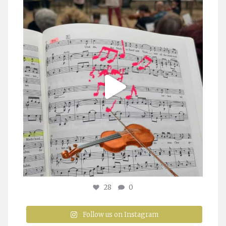
stuttgarter_oratorienchor
Juli 23
28
0
Follow us on Instagram