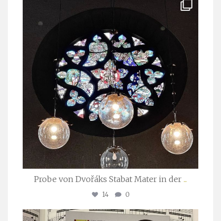
stuttgarter_oratorienchor
Apr. 1
Probe von Dvořáks Stabat Mater in der
...
14
0
stuttgarter_oratorienchor