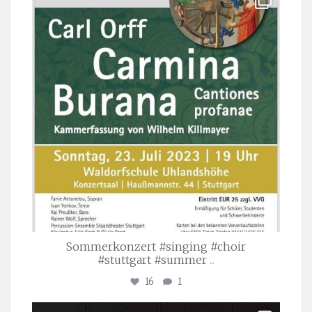
Juli 22
Sommerkonzert #singing #choir
#stuttgart #summer
...
16
1