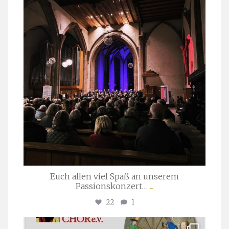
März 24
Euch allen viel Spaß an unserem
Passionskonzert…
...
22
1
stuttgarter_oratorienchor