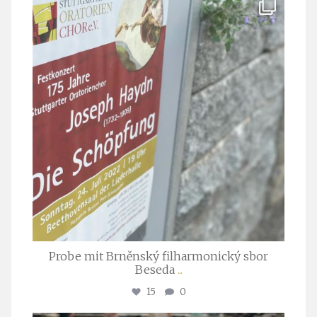
stuttgarter_oratorienchor
Juli 23
Probe mit Brněnský filharmonický sbor
Beseda
...
15
0