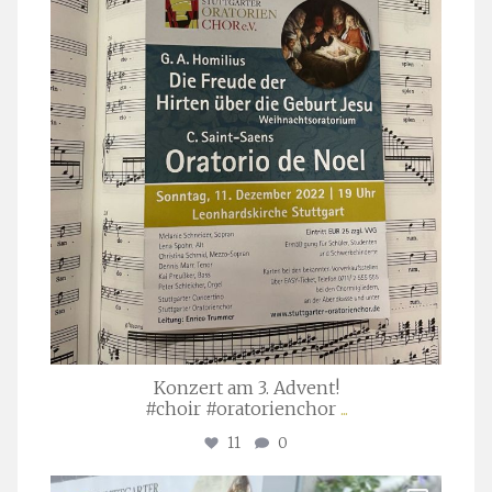
Nov. 29
Konzert am 3. Advent!
#choir #oratorienchor
...
11
0