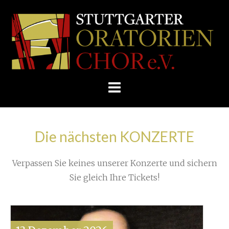
Skip
/
Home
»
Unkategorisiert
»
to
STUTTGARTER
Rückblick auf das Jubiläumskonzert, Teil 1
»
content
ORATORIENCHOR
Screenshot Urkunde Stadt Stuttgart
E.V.
Die nächsten KONZERTE
Verpassen Sie keines unserer Konzerte und sichern
Sie gleich Ihre Tickets!