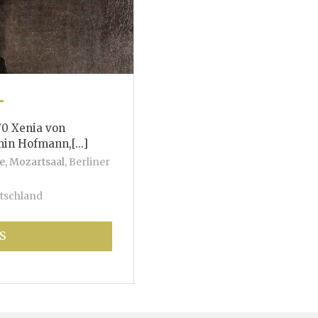
T
70 Xenia von
mann,[...]
e, Mozartsaal
,
Berliner
tschland
S