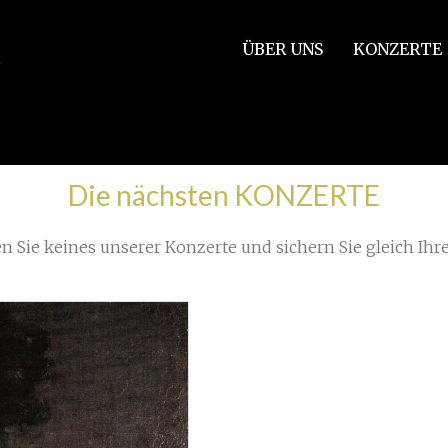
ÜBER UNS
KONZERTE
očního koncertu, část 1
»
Screenshot Urkunde Stadt Stuttgar
Die nächsten KONZERTE
n Sie keines unserer Konzerte und sichern Sie gleich Ihre