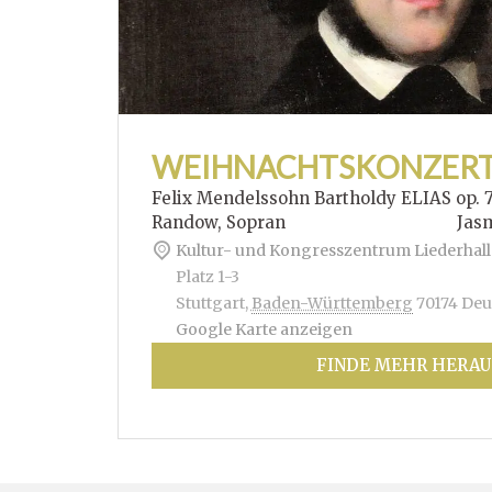
WEIHNACHTSKONZER
Felix Mendelssohn Bartholdy ELIAS op. 
Randow, Sopran Jasmin Hof
Kultur- und Kongresszentrum Liederhall
Platz 1-3
Stuttgart
,
Baden-Württemberg
70174
Deu
Google Karte anzeigen
FINDE MEHR HERAU