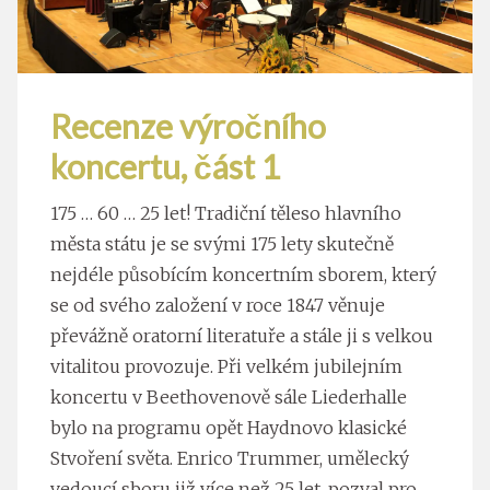
Recenze výročního
koncertu, část 1
175 … 60 … 25 let! Tradiční těleso hlavního
města státu je se svými 175 lety skutečně
nejdéle působícím koncertním sborem, který
se od svého založení v roce 1847 věnuje
převážně oratorní literatuře a stále ji s velkou
vitalitou provozuje. Při velkém jubilejním
koncertu v Beethovenově sále Liederhalle
bylo na programu opět Haydnovo klasické
Stvoření světa. Enrico Trummer, umělecký
vedoucí sboru již více než 25 let, pozval pro