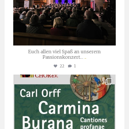
Euch allen viel Spaß an unserem
Passionskonzert…
...
22
1
stuttgarter_oratorienchor
Juli 22