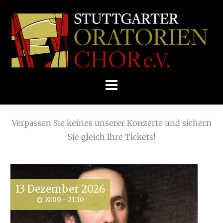
Skip
Home
»
Archive for
Uncategorized @cs
to
STUTTGARTER
content
ORATORIENCHOR
Die nächsten KONZERTE
E.V.
Verpassen Sie keines unserer Konzerte und sichern
Sie gleich Ihre Tickets!
13
Dezember
2026
19:00 - 21:30