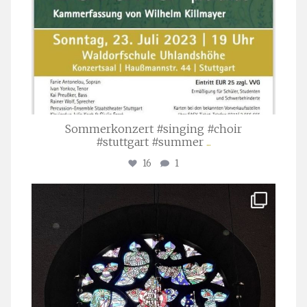
Sommerkonzert #singing #choir
#stuttgart #summer
...
16
1
stuttgarter_oratorienchor
Apr. 1