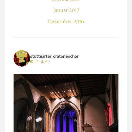
Januar 2017
Dezember 2016
stuttgarter_oratorienchor
27
301
stuttgarter_oratorienchor
März 24