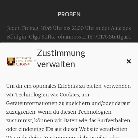
PROBEN
Jeden Freitag, 18.45 Uhr bis 21.00 Uhr in der Aula des
Königin-Olga-Stifts,
Johannesstr. 18,
70176 Stuttgart
.
Zustimmung
KONTAKT
verwalten
Geschäftsstelle:
c./o.
Bruno Feil
Um dir ein optimales Erlebnis zu bieten, verwenden
Aixheimer Str. 18
wir Technologien wie Cookies, um
70619 Stuttgart
Geräteinformationen zu speichern und/oder darauf
zuzugreifen. Wenn du diesen Technologien
MUSIK
zustimmst, können wir Daten wie das Surfverhalten
Musikalischer Leiter:
oder eindeutige IDs auf dieser Website verarbeiten.
Enrico Trummer
Wenn du deine Zustimmung nicht erteilst oder