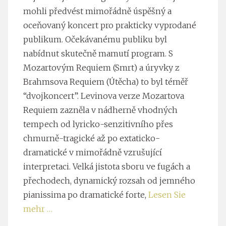
mohli předvést mimořádně úspěšný a
oceňovaný koncert pro prakticky vyprodané
publikum. Očekávanému publiku byl
nabídnut skutečně mamutí program. S
Mozartovým Requiem (Smrt) a úryvky z
Brahmsova Requiem (Útěcha) to byl téměř
“dvojkoncert”. Levinova verze Mozartova
Requiem zazněla v nádherně vhodných
tempech od lyricko-senzitivního přes
chmurně-tragické až po extaticko-
dramatické v mimořádně vzrušující
interpretaci. Velká jistota sboru ve fugách a
přechodech, dynamický rozsah od jemného
pianissima po dramatické forte,
Lesen Sie
mehr …