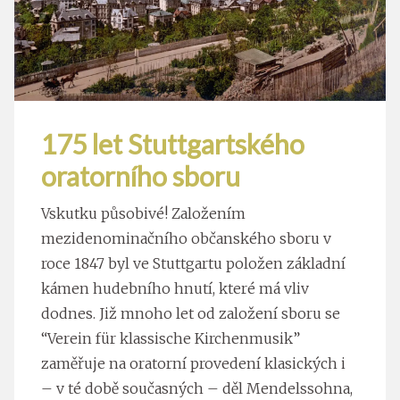
175 let Stuttgartského
oratorního sboru
Vskutku působivé! Založením
mezidenominačního občanského sboru v
roce 1847 byl ve Stuttgartu položen základní
kámen hudebního hnutí, které má vliv
dodnes. Již mnoho let od založení sboru se
“Verein für klassische Kirchenmusik”
zaměřuje na oratorní provedení klasických i
– v té době současných – děl Mendelssohna,