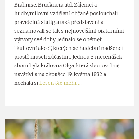
Brahmse, Brucknera atd. Zájemci a
hudbymilovní vzdělaní občané poslouchali
pravidelná stuttgartská představení a
seznamovali se tak s nejnovějšími oratorními
výtvory své doby. Jednalo se o téměř
“kultovní akce”, kterých se hudební nadšenci
prostě museli zúčastnit. Jednou z mecenášek
sboru byla královna Olga, která sbor osobně
navštívila na zkoušce 19. května 1882 a
nechala si
Lesen Sie mehr …