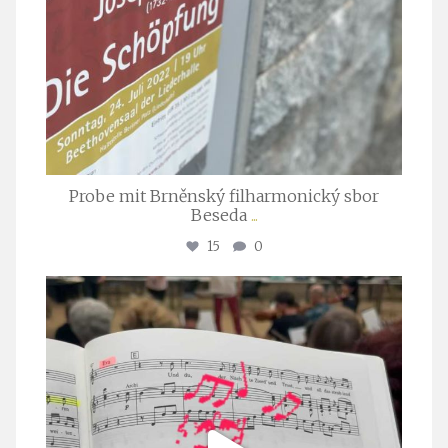
Probe mit Brněnský filharmonický sbor
Beseda
...
15
0
stuttgarter_oratorienchor
Juli 23