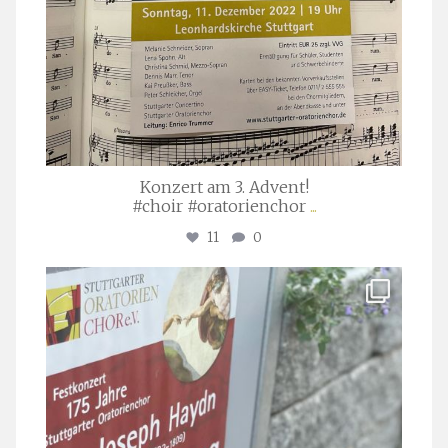
Konzert am 3. Advent!
#choir #oratorienchor
...
11
0
stuttgarter_oratorienchor
Juli 23