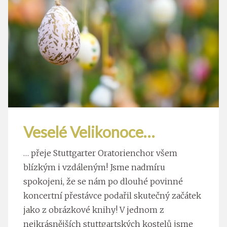
Veselé Velikonoce…
… přeje Stuttgarter Oratorienchor všem
blízkým i vzdáleným! Jsme nadmíru
spokojeni, že se nám po dlouhé povinné
koncertní přestávce podařil skutečný začátek
jako z obrázkové knihy! V jednom z
nejkrásnějších stuttgartských kostelů jsme