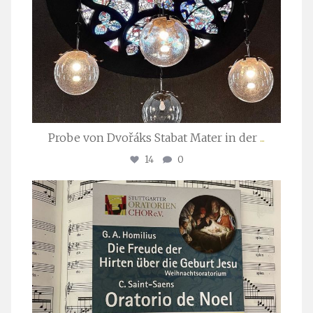
Probe von Dvořáks Stabat Mater in der
...
14
0
stuttgarter_oratorienchor
Nov. 29