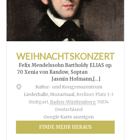
WEIHNACHTSKONZERT
Felix Mendelssohn Bartholdy ELIAS op.
70 Xenia von Randow, Sopran
Jasmin Hofmann,[...]
Kultur- und Kongresszentrum
Liederhalle, Mozartsaal
,
Berliner Platz 1-3
Stuttgart
,
Baden-Württemberg
70174
Deutschland
Google Karte anzeigen
FINDE MEHR HERAUS