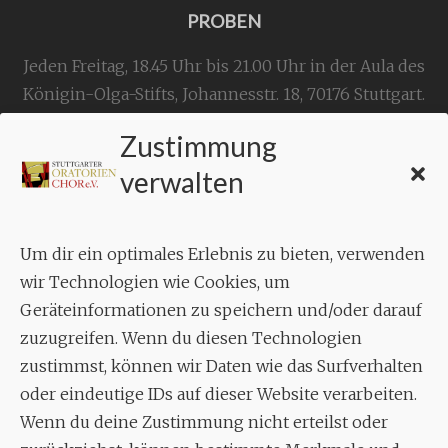
PROBEN
Jeden Freitag, 18.45 Uhr bis 21.00 Uhr in der Aula des
Königin-Olga-Stifts,
Johannesstr. 18,
70176 Stuttgart
.
Zustimmung
KONTAKT
verwalten
Geschäftsstelle:
c./o.
Bruno Feil
Um dir ein optimales Erlebnis zu bieten, verwenden
Aixheimer Str. 18
wir Technologien wie Cookies, um
70619 Stuttgart
Geräteinformationen zu speichern und/oder darauf
zuzugreifen. Wenn du diesen Technologien
MUSIK
zustimmst, können wir Daten wie das Surfverhalten
Musikalischer Leiter:
oder eindeutige IDs auf dieser Website verarbeiten.
Enrico Trummer
Wenn du deine Zustimmung nicht erteilst oder
Tel.
+49 (0)177 / 34 23 57 1