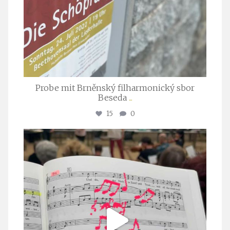
Probe mit Brněnský filharmonický sbor
Beseda
...
15
0
stuttgarter_oratorienchor
Juli 23