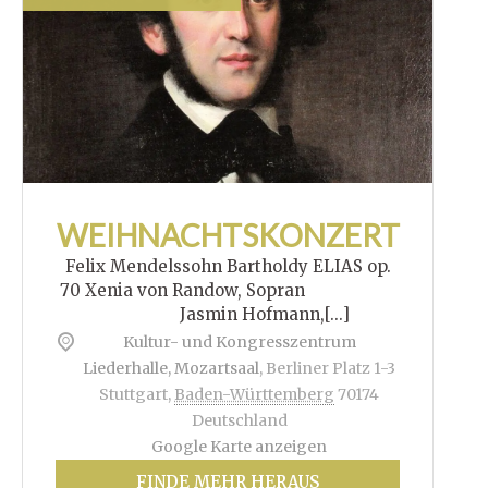
WEIHNACHTSKONZERT
Felix Mendelssohn Bartholdy ELIAS op.
70 Xenia von Randow, Sopran
Jasmin Hofmann,[...]
Kultur- und Kongresszentrum
Liederhalle, Mozartsaal
,
Berliner Platz 1-3
Stuttgart
,
Baden-Württemberg
70174
Deutschland
Google Karte anzeigen
FINDE MEHR HERAUS