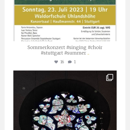
Sommerkonzert #singing #choir
#stuttgart #summer
...
16
1
stuttgarter_oratorienchor
Apr. 1