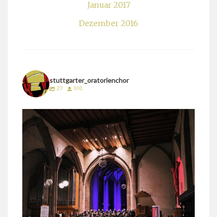
Januar 2017
Dezember 2016
stuttgarter_oratorienchor
27
301
stuttgarter_oratorienchor
März 24