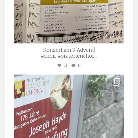
Konzert am 3. Advent!
#choir #oratorienchor
...
11
0
stuttgarter_oratorienchor
Juli 23