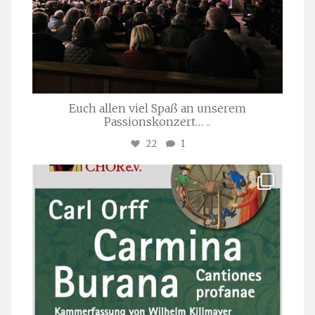
Euch allen viel Spaß an unserem
Passionskonzert…
...
22
1
stuttgarter_oratorienchor
Juli 22