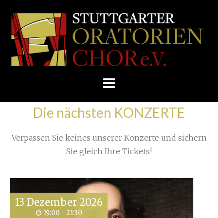
Skip
/
Home
»
Konzert
»
to
STUTTGARTER
Nach dem Konzert ist vor dem Konzert...
»
IMG_5969a
content
ORATORIENCHOR
E.V.
Die nächsten KONZERTE
Verpassen Sie keines unserer Konzerte und sichern
Sie gleich Ihre Tickets!
13
Dezember
2026
19:00 - 21:30