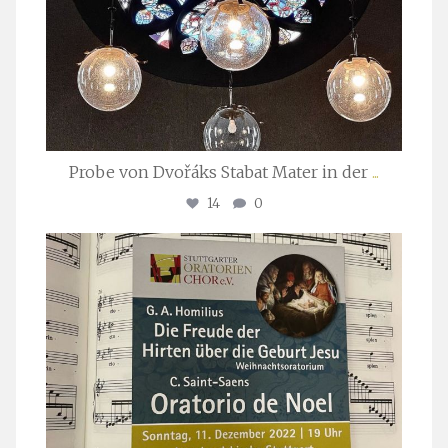
Probe von Dvořáks Stabat Mater in der
...
14
0
stuttgarter_oratorienchor
Nov. 29