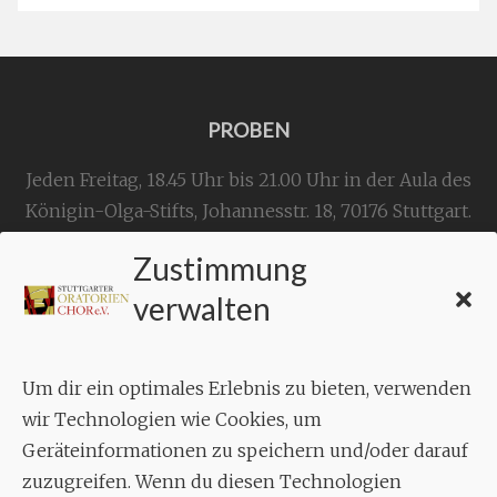
PROBEN
Jeden Freitag, 18.45 Uhr bis 21.00 Uhr in der Aula des
Königin-Olga-Stifts,
Johannesstr. 18,
70176 Stuttgart
.
Zustimmung
KONTAKT
verwalten
Geschäftsstelle:
c./o.
Bruno Feil
Um dir ein optimales Erlebnis zu bieten, verwenden
Aixheimer Str. 18
wir Technologien wie Cookies, um
70619 Stuttgart
Geräteinformationen zu speichern und/oder darauf
zuzugreifen. Wenn du diesen Technologien
MUSIK