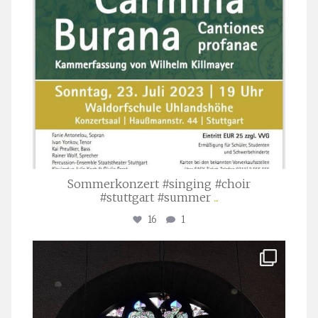
Sommerkonzert #singing #choir
#stuttgart #summer
...
16
1
stuttgarter_oratorienchor
Apr. 1