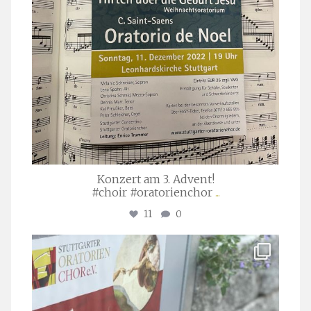
Konzert am 3. Advent!
#choir #oratorienchor
...
11
0
stuttgarter_oratorienchor
Juli 23