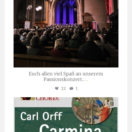
Euch allen viel Spaß an unserem
Passionskonzert…
...
22
1
stuttgarter_oratorienchor
Juli 22