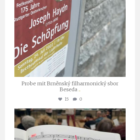
Probe mit Brněnský filharmonický sbor
Beseda
...
15
0
stuttgarter_oratorienchor
Juli 23