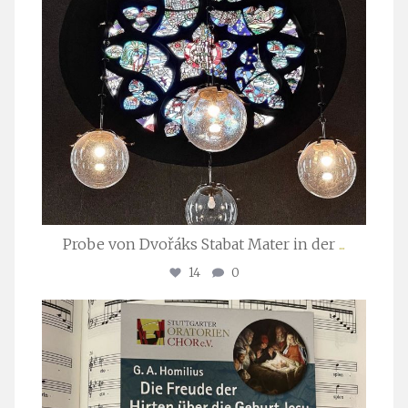
Probe von Dvořáks Stabat Mater in der
...
14
0
stuttgarter_oratorienchor
Nov. 29