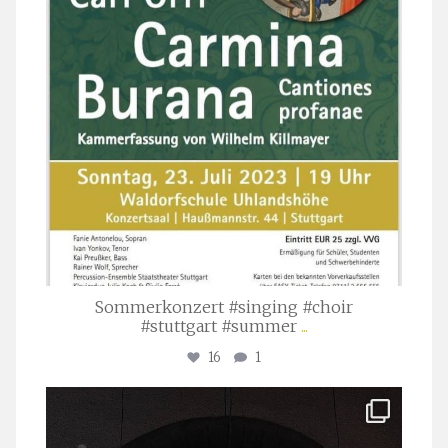
Sommerkonzert #singing #choir
#stuttgart #summer
...
16
1
stuttgarter_oratorienchor
Apr. 1