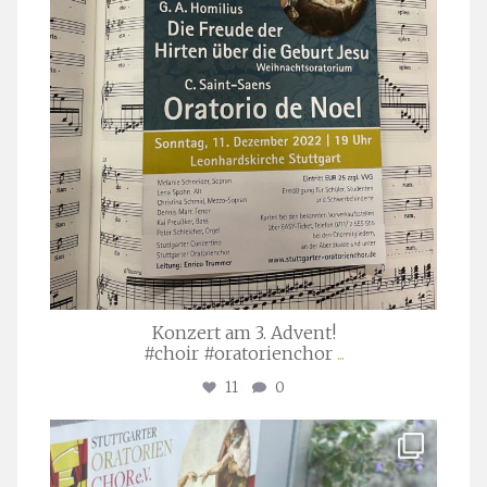
Konzert am 3. Advent!
#choir #oratorienchor
...
11
0
stuttgarter_oratorienchor
Juli 23