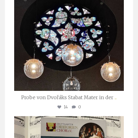
Probe von Dvořáks Stabat Mater in der
...
14
0
stuttgarter_oratorienchor
Nov. 29