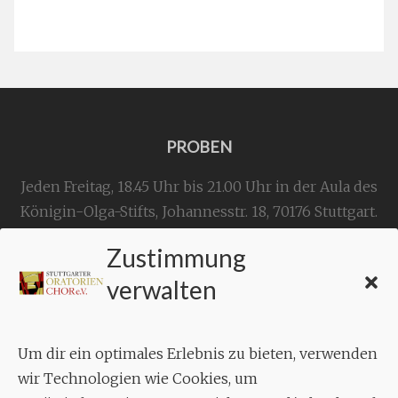
PROBEN
Jeden Freitag, 18.45 Uhr bis 21.00 Uhr in der Aula des
Königin-Olga-Stifts,
Johannesstr. 18,
70176 Stuttgart
.
Zustimmung
KONTAKT
verwalten
Geschäftsstelle:
c./o.
Bruno Feil
Um dir ein optimales Erlebnis zu bieten, verwenden
Aixheimer Str. 18
wir Technologien wie Cookies, um
70619 Stuttgart