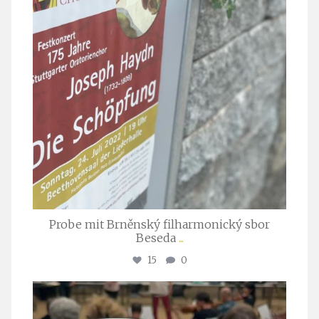
Probe mit Brněnský filharmonický sbor
Beseda
...
15
0
stuttgarter_oratorienchor
Juli 23