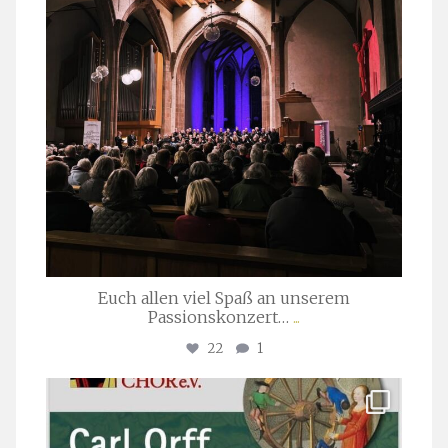
Euch allen viel Spaß an unserem
Passionskonzert…
...
22
1
stuttgarter_oratorienchor
Juli 22