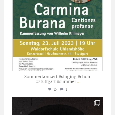
Sommerkonzert #singing #choir
#stuttgart #summer
...
16
1
stuttgarter_oratorienchor
Apr. 1