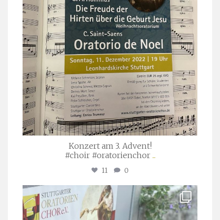
Konzert am 3. Advent!
#choir #oratorienchor
...
11
0
stuttgarter_oratorienchor
Juli 23