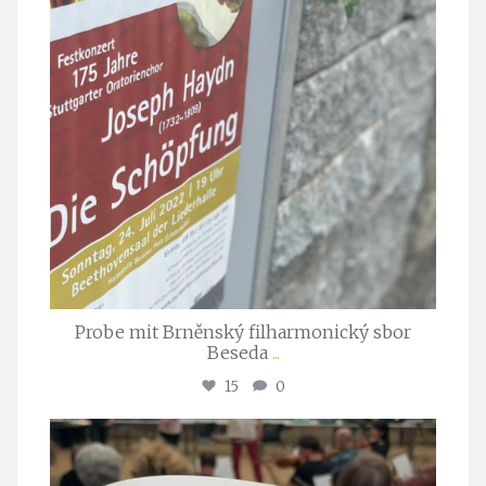
Probe mit Brněnský filharmonický sbor
Beseda
...
15
0
stuttgarter_oratorienchor
Juli 23