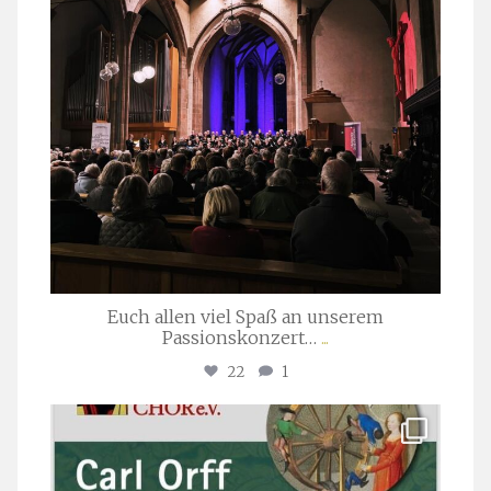
Euch allen viel Spaß an unserem
Passionskonzert…
...
22
1
stuttgarter_oratorienchor
Juli 22