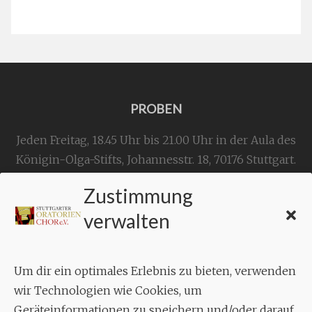
PROBEN
Jeden Freitag, 18.45 Uhr bis 21.00 Uhr in der Aula des
Königin-Olga-Stifts,
Johannesstr. 18,
70176 Stuttgart
.
Zustimmung
KONTAKT
verwalten
Geschäftsstelle:
c./o.
Bruno Feil
Um dir ein optimales Erlebnis zu bieten, verwenden
Aixheimer Str. 18
wir Technologien wie Cookies, um
70619 Stuttgart
Geräteinformationen zu speichern und/oder darauf