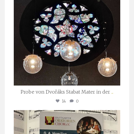
Probe von Dvořáks Stabat Mater in der
...
14
0
stuttgarter_oratorienchor
Nov. 29