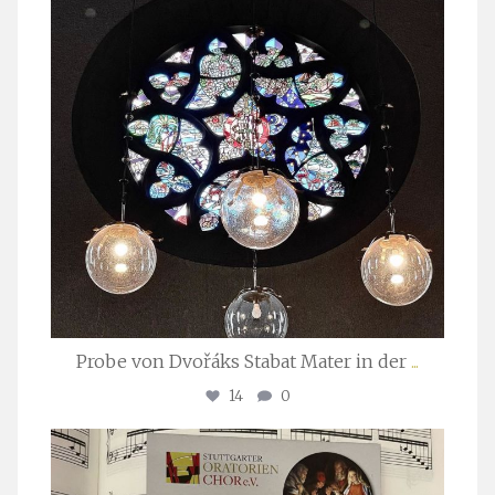
Probe von Dvořáks Stabat Mater in der
...
14
0
stuttgarter_oratorienchor
Nov. 29