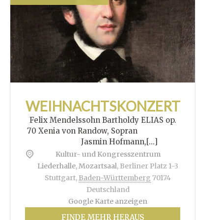
WEIHNACHTSKONZERT
Felix Mendelssohn Bartholdy ELIAS op.
70 Xenia von Randow, Sopran
Jasmin Hofmann,[...]
Kultur- und Kongresszentrum
Liederhalle, Mozartsaal
,
Berliner Platz 1-3
Stuttgart
,
Baden-Württemberg
70174
Deutschland
Google Karte anzeigen
FINDE MEHR HERAUS