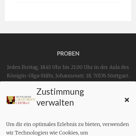
PROBEN
Jeden Freitag, 18.45 Uhr bis 21.00 Uhr in der Aula des
Königin-Olga-Stifts,
Johannesstr. 18,
70176 Stuttgart
.
Zustimmung
KONTAKT
verwalten
Geschäftsstelle:
c./o.
Bruno Feil
Um dir ein optimales Erlebnis zu bieten, verwenden
Aixheimer Str. 18
wir Technologien wie Cookies, um
70619 Stuttgart