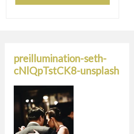
preillumination-seth-
cNlQpTstCK8-unsplash