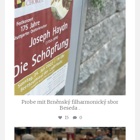
Probe mit Brněnský filharmonický sbor
Beseda
...
15
0
stuttgarter_oratorienchor
Juli 23