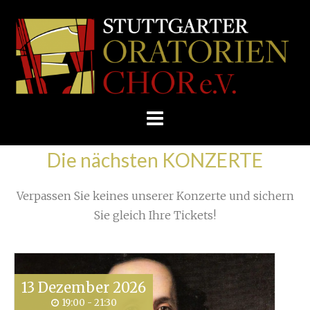
Skip
/
Home
»
Konzert
»
Gegensätze ziehen sich an
»
to
STUTTGARTER
preillumination-seth-cNlQpTstCK8-unsplash
content
ORATORIENCHOR
E.V.
Die nächsten KONZERTE
Verpassen Sie keines unserer Konzerte und sichern
Sie gleich Ihre Tickets!
13
Dezember
2026
19:00 - 21:30