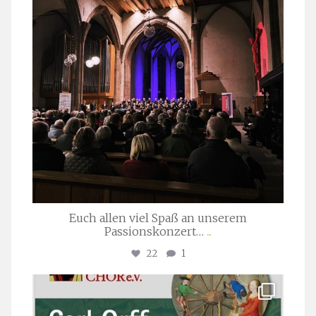
Euch allen viel Spaß an unserem
Passionskonzert…
...
22
1
stuttgarter_oratorienchor
Juli 22