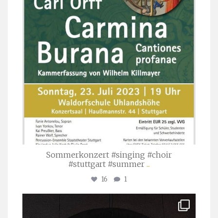
Sommerkonzert #singing #choir
#stuttgart #summer
...
16
1
stuttgarter_oratorienchor
Apr. 1