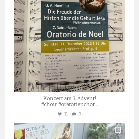
Konzert am 3. Advent!
#choir #oratorienchor
...
11
0
stuttgarter_oratorienchor
Juli 23