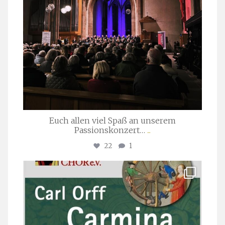
Euch allen viel Spaß an unserem
Passionskonzert…
...
22
1
stuttgarter_oratorienchor
Juli 22