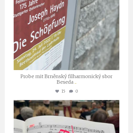
Probe mit Brněnský filharmonický sbor
Beseda
...
15
0
stuttgarter_oratorienchor
Juli 23