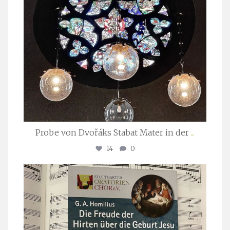
Probe von Dvořáks Stabat Mater in der
...
14
0
stuttgarter_oratorienchor
Nov. 29