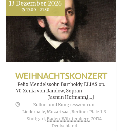
13
Dezember
2026
19:00 - 21:30
WEIHNACHTSKONZERT
Felix Mendelssohn Bartholdy ELIAS op.
70 Xenia von Randow, Sopran
Jasmin Hofmann,[...]
Kultur- und Kongresszentrum
Liederhalle, Mozartsaal
,
Berliner Platz 1-3
Stuttgart
,
Baden-Württemberg
70174
Deutschland