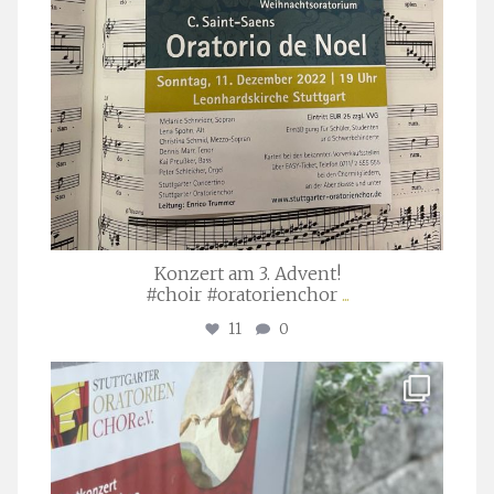
Konzert am 3. Advent!
#choir #oratorienchor
...
11
0
stuttgarter_oratorienchor
Juli 23