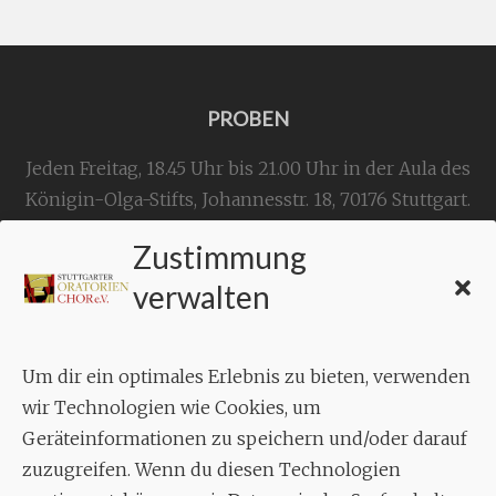
PROBEN
Jeden Freitag, 18.45 Uhr bis 21.00 Uhr in der Aula des
Königin-Olga-Stifts,
Johannesstr. 18,
70176 Stuttgart
.
Zustimmung
KONTAKT
verwalten
Geschäftsstelle:
c./o.
Bruno Feil
Um dir ein optimales Erlebnis zu bieten, verwenden
Aixheimer Str. 18
wir Technologien wie Cookies, um
70619 Stuttgart
Geräteinformationen zu speichern und/oder darauf
zuzugreifen. Wenn du diesen Technologien
MUSIK