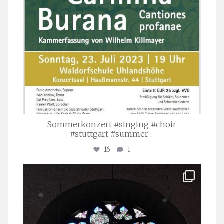
Sommerkonzert #singing #choir
#stuttgart #summer
...
16
1
stuttgarter_oratorienchor
Apr. 1