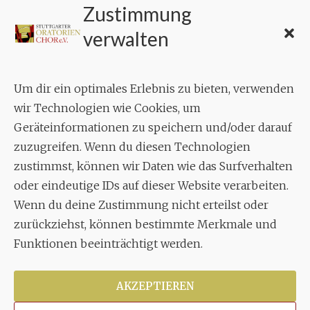
Zustimmung
KONTAKT
verwalten
Geschäftsstelle:
c./o.
Bruno Feil
Um dir ein optimales Erlebnis zu bieten, verwenden
Aixheimer Str. 18
wir Technologien wie Cookies, um
70619 Stuttgart
Geräteinformationen zu speichern und/oder darauf
zuzugreifen. Wenn du diesen Technologien
MUSIK
zustimmst, können wir Daten wie das Surfverhalten
Musikalischer Leiter:
oder eindeutige IDs auf dieser Website verarbeiten.
Enrico Trummer
Wenn du deine Zustimmung nicht erteilst oder
Tel.
+49 (0)177 / 34 23 57 1
zurückziehst, können bestimmte Merkmale und
Facebook
Twitter
YouTube
Instagram
Funktionen beeinträchtigt werden.
AKZEPTIEREN