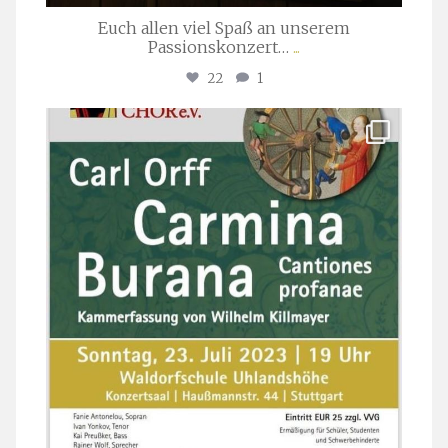
Euch allen viel Spaß an unserem
Passionskonzert…
...
22
1
stuttgarter_oratorienchor
Juli 22