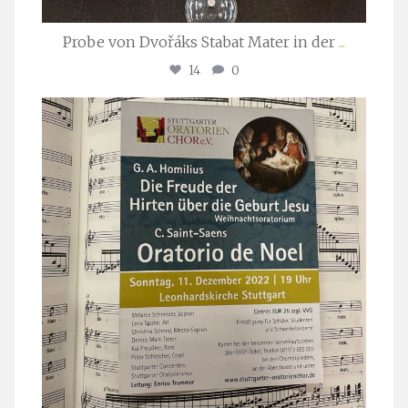
Probe von Dvořáks Stabat Mater in der
...
14
0
stuttgarter_oratorienchor
Nov. 29