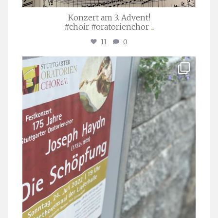
Konzert am 3. Advent!
#choir #oratorienchor
...
11
0
stuttgarter_oratorienchor
Juli 23