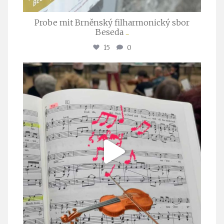
Probe mit Brněnský filharmonický sbor
Beseda
...
15
0
stuttgarter_oratorienchor
Juli 23