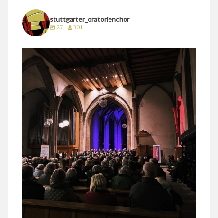
stuttgarter_oratorienchor
27
301
stuttgarter_oratorienchor
März 24