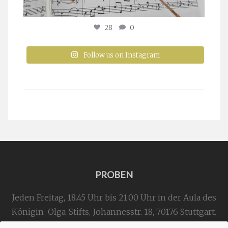
28
0
Follow us on Instagram
PROBEN
Jeden Freitag, 18.45 Uhr bis 21.00 Uhr in der Aula des
Königin-Olga-Stifts,
Johannesstr. 18,
70176 Stuttgart
.