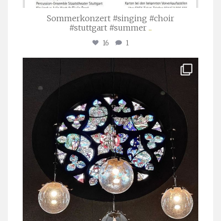
Sommerkonzert #singing #choir
#stuttgart #summer
...
16
1
stuttgarter_oratorienchor
Apr. 1