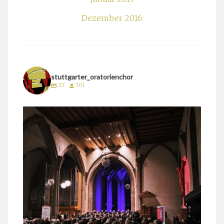
Dezember 2016
stuttgarter_oratorienchor
27
301
stuttgarter_oratorienchor
März 24