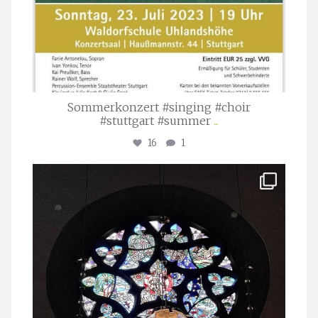
Sommerkonzert #singing #choir
#stuttgart #summer
...
16
1
stuttgarter_oratorienchor
Apr. 1