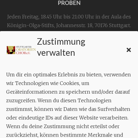
PROBEN
Jeden Freitag, 18.45 Uhr bis 21.00 Uhr in der Aula des
Königin-Olga-Stifts,
Johannesstr. 18,
70176 Stuttgart
.
Zustimmung
KONTAKT
verwalten
Geschäftsstelle:
c./o.
Bruno Feil
Um dir ein optimales Erlebnis zu bieten, verwenden
Aixheimer Str. 18
wir Technologien wie Cookies, um
70619 Stuttgart
Geräteinformationen zu speichern und/oder darauf
zuzugreifen. Wenn du diesen Technologien
MUSIK
zustimmst, können wir Daten wie das Surfverhalten
Musikalischer Leiter:
oder eindeutige IDs auf dieser Website verarbeiten.
Enrico Trummer
Wenn du deine Zustimmung nicht erteilst oder
Tel.
+49 (0)177 / 34 23 57 1
zurückziehst, können bestimmte Merkmale und