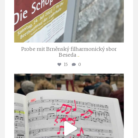
Probe mit Brněnský filharmonický sbor
Beseda
...
15
0
stuttgarter_oratorienchor
Juli 23