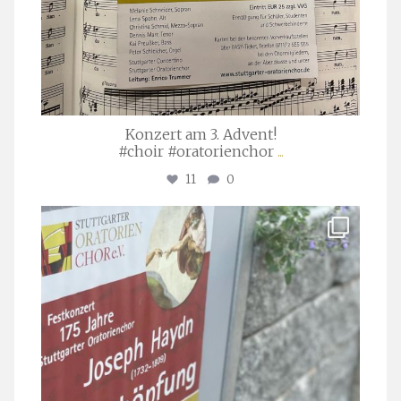
Konzert am 3. Advent!
#choir #oratorienchor
...
11
0
stuttgarter_oratorienchor
Juli 23