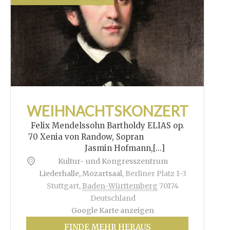
WEIHNACHTSKONZERT
Felix Mendelssohn Bartholdy ELIAS op.
70 Xenia von Randow, Sopran
Jasmin Hofmann,[...]
Kultur- und Kongresszentrum
Liederhalle, Mozartsaal
,
Berliner Platz 1-3
Stuttgart
,
Baden-Württemberg
70174
Deutschland
Google Karte anzeigen
FINDE MEHR HERAUS