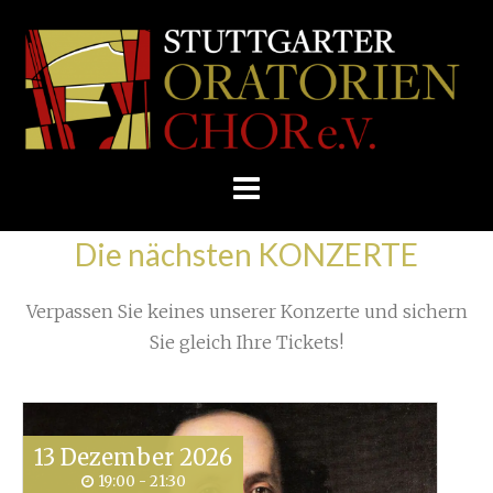
Skip
/
Home
»
Proben
»
to
STUTTGARTER
Noch ist Ferienzeit - doch bald schon...
»
content
ORATORIENCHOR
E.V.
Die nächsten KONZERTE
Verpassen Sie keines unserer Konzerte und sichern
Sie gleich Ihre Tickets!
13
Dezember
2026
19:00 - 21:30