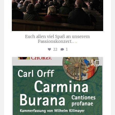
Euch allen viel Spaß an unserem
Passionskonzert…
...
22
1
stuttgarter_oratorienchor
Juli 22