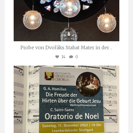
Probe von Dvořáks Stabat Mater in der
...
14
0
stuttgarter_oratorienchor
Nov. 29