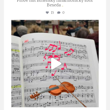
Probe mit Brněnský filharmonický sbor
Beseda
...
15
0
stuttgarter_oratorienchor
Juli 23