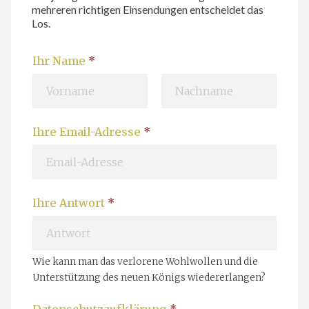
mehreren richtigen Einsendungen entscheidet das
Los.
Ihr Name
*
V
N
Ihre Email-Adresse
*
o
a
r
c
n
h
a
n
m
a
Ihre Antwort
*
e
m
e
Wie kann man das verlorene Wohlwollen und die
Unterstützung des neuen Königs wiedererlangen?