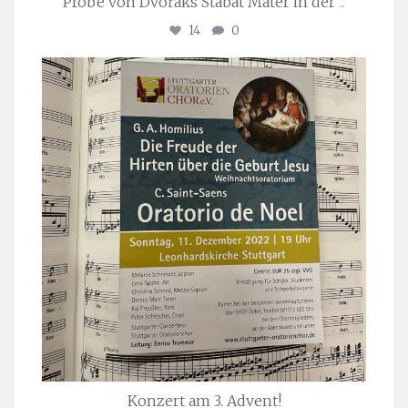
Probe von Dvořáks Stabat Mater in der
...
14
0
stuttgarter_oratorienchor
Nov. 29
Konzert am 3. Advent!