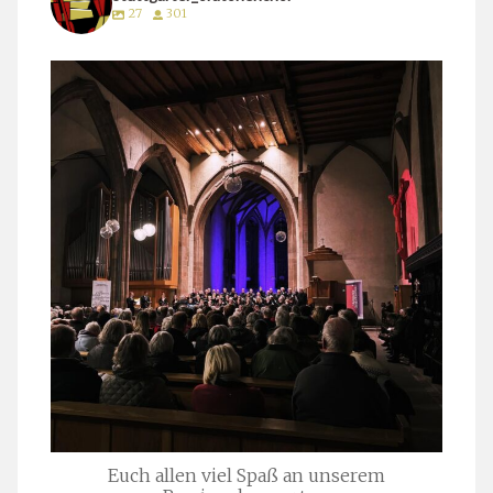
27
301
stuttgarter_oratorienchor
März 24
Euch allen viel Spaß an unserem