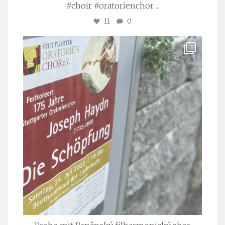
#choir #oratorienchor
...
11
0
stuttgarter_oratorienchor
Juli 23