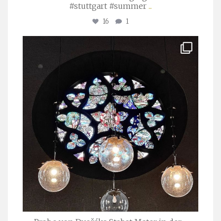
#stuttgart #summer
...
16
1
stuttgarter_oratorienchor
Apr. 1