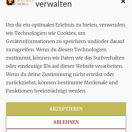
verwalten
Geschäftsstelle:
c./o.
Bruno Feil
Um dir ein optimales Erlebnis zu bieten, verwenden
Aixheimer Str. 18
wir Technologien wie Cookies, um
70619 Stuttgart
Geräteinformationen zu speichern und/oder darauf
zuzugreifen. Wenn du diesen Technologien
MUSIK
zustimmst, können wir Daten wie das Surfverhalten
Musikalischer Leiter:
oder eindeutige IDs auf dieser Website verarbeiten.
Enrico Trummer
Wenn du deine Zustimmung nicht erteilst oder
Tel.
+49 (0)177 / 34 23 57 1
zurückziehst, können bestimmte Merkmale und
Funktionen beeinträchtigt werden.
Facebook
Twitter
YouTube
Instagram
AKZEPTIEREN
ABLEHNEN
Copyright © 2026
Stuttgarter Oratorienchor e.V.
Alle