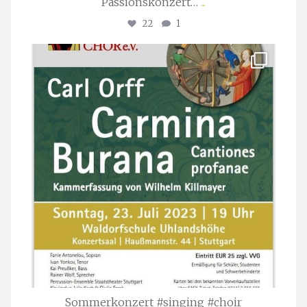
Passionskonzert…
...
22
1
stuttgarter_oratorienchor
Juli 22
Sommerkonzert #singing #choir