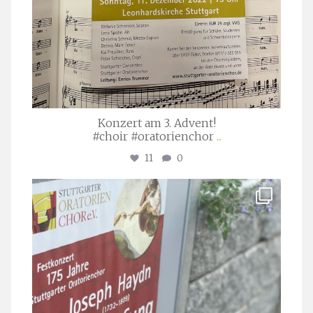
Konzert am 3. Advent!
#choir #oratorienchor
...
11
0
stuttgarter_oratorienchor
Juli 23