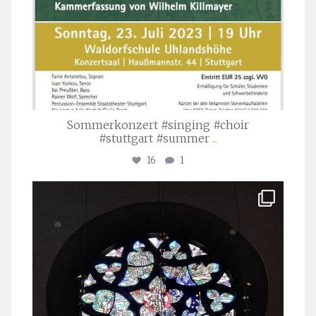
Sommerkonzert #singing #choir
#stuttgart #summer
...
16
1
stuttgarter_oratorienchor
Apr. 1