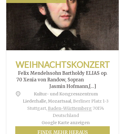
WEIHNACHTSKONZERT
Felix Mendelssohn Bartholdy ELIAS op.
70 Xenia von Randow, Sopran
Jasmin Hofmann,[...]
Kultur- und Kongresszentrum
Liederhalle, Mozartsaal
,
Berliner Platz 1-3
Stuttgart
,
Baden-Württemberg
70174
Deutschland
Google Karte anzeigen
FINDE MEHR HERAUS