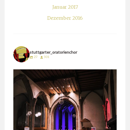
Januar 2017
Dezember 2016
stuttgarter_oratorienchor
27
301
stuttgarter_oratorienchor
März 24