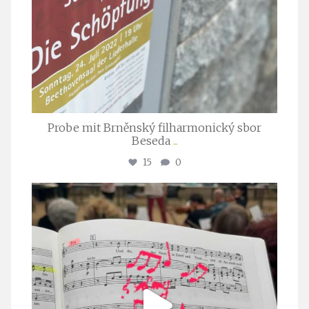
Probe mit Brněnský filharmonický sbor
Beseda
...
15
0
stuttgarter_oratorienchor
Juli 23