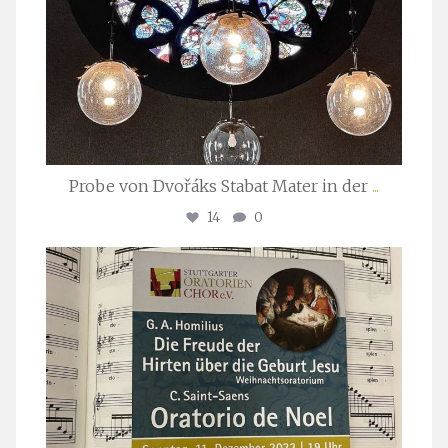
Probe von Dvořáks Stabat Mater in der
...
14
0
stuttgarter_oratorienchor
Nov. 29