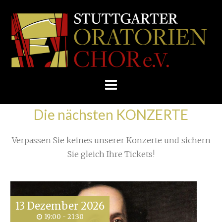
Skip
/
Home
»
Unkategorisiert
»
to
STUTTGARTER
Ein Requiem für die Lebenden
»
IMG_1362
content
ORATORIENCHOR
E.V.
Die nächsten KONZERTE
Verpassen Sie keines unserer Konzerte und sichern
Sie gleich Ihre Tickets!
13
Dezember
2026
19:00 - 21:30