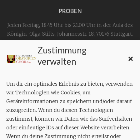
PROBEN
Jeden Freitag, 18.45 Uhr bis 21.00 Uhr in der Aula des
Königin-Olga-Stifts,
Johannesstr. 18,
70176 Stuttgart
.
Zustimmung
KONTAKT
verwalten
Geschäftsstelle:
c./o.
Bruno Feil
Um dir ein optimales Erlebnis zu bieten, verwenden
Aixheimer Str. 18
wir Technologien wie Cookies, um
70619 Stuttgart
Geräteinformationen zu speichern und/oder darauf
zuzugreifen. Wenn du diesen Technologien
MUSIK
zustimmst, können wir Daten wie das Surfverhalten
Musikalischer Leiter:
oder eindeutige IDs auf dieser Website verarbeiten.
Enrico Trummer
Wenn du deine Zustimmung nicht erteilst oder