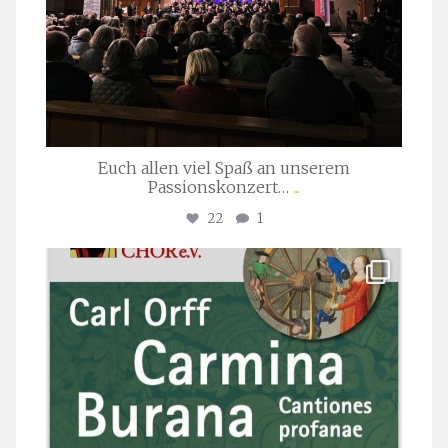
Euch allen viel Spaß an unserem
Passionskonzert…
...
22
1
stuttgarter_oratorienchor
Juli 22