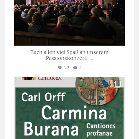
Euch allen viel Spaß an unserem
Passionskonzert…
...
22
1
stuttgarter_oratorienchor
Juli 22