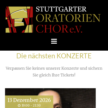
Skip
/
Home
»
Unkategorisiert
»
to
STUTTGARTER
Ein Requiem für die Lebenden
»
IMG_1326
content
ORATORIENCHOR
E.V.
Die nächsten KONZERTE
Verpassen Sie keines unserer Konzerte und sichern
Sie gleich Ihre Tickets!
13
Dezember
2026
19:00 - 21:30