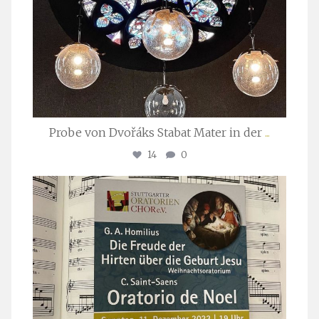
Probe von Dvořáks Stabat Mater in der
...
14
0
stuttgarter_oratorienchor
Nov. 29