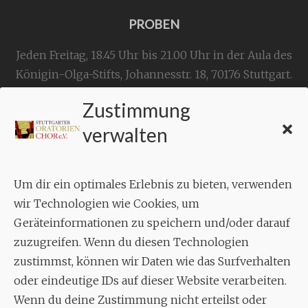
PROBEN
Jeden Freitag, 18.45 Uhr bis 21.00 Uhr in der Aula des
Königin-Olga-Stifts,
Johannesstr. 18,
70176 Stuttgart
.
Zustimmung
KONTAKT
verwalten
Geschäftsstelle:
c./o.
Bruno Feil
Um dir ein optimales Erlebnis zu bieten, verwenden
Aixheimer Str. 18
wir Technologien wie Cookies, um
70619 Stuttgart
Geräteinformationen zu speichern und/oder darauf
zuzugreifen. Wenn du diesen Technologien
MUSIK
zustimmst, können wir Daten wie das Surfverhalten
Musikalischer Leiter:
oder eindeutige IDs auf dieser Website verarbeiten.
Enrico Trummer
Wenn du deine Zustimmung nicht erteilst oder