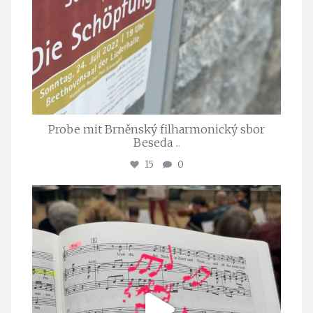
Probe mit Brněnský filharmonický sbor
Beseda
...
15
0
stuttgarter_oratorienchor
Juli 23