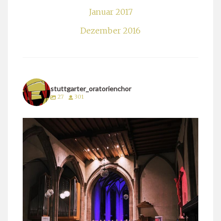
Januar 2017
Dezember 2016
stuttgarter_oratorienchor
27
301
stuttgarter_oratorienchor
März 24