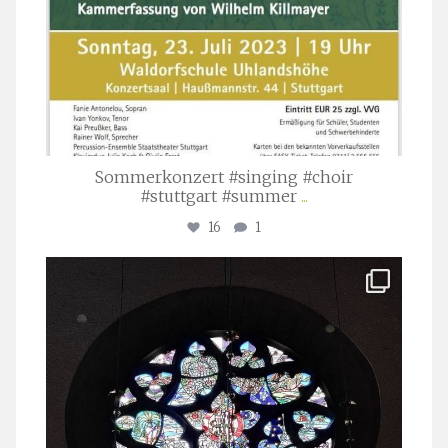
Sommerkonzert #singing #choir
#stuttgart #summer
...
16
1
stuttgarter_oratorienchor
Apr. 1