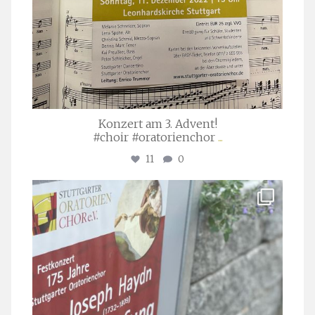
Konzert am 3. Advent!
#choir #oratorienchor
...
11
0
stuttgarter_oratorienchor
Juli 23