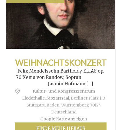
WEIHNACHTSKONZERT
Felix Mendelssohn Bartholdy ELIAS op.
70 Xenia von Randow, Sopran
Jasmin Hofmann,[...]
Kultur- und Kongresszentrum
Liederhalle, Mozartsaal
,
Berliner Platz 1-3
Stuttgart
,
Baden-Württemberg
70174
Deutschland
Google Karte anzeigen
FINDE MEHR HERAUS