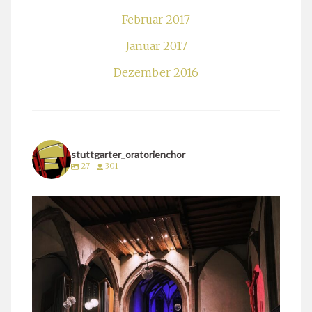
Februar 2017
Januar 2017
Dezember 2016
stuttgarter_oratorienchor
27
301
stuttgarter_oratorienchor
März 24