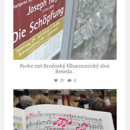
Probe mit Brněnský filharmonický sbor
Beseda
...
15
0
stuttgarter_oratorienchor
Juli 23