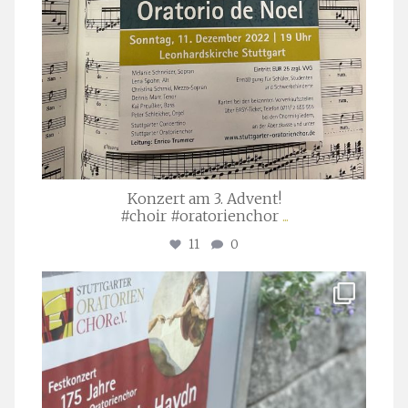
Konzert am 3. Advent!
#choir #oratorienchor
...
11
0
stuttgarter_oratorienchor
Juli 23