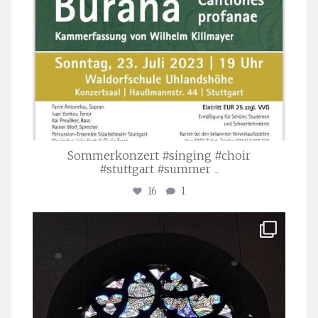
Sommerkonzert #singing #choir
#stuttgart #summer
...
16
1
stuttgarter_oratorienchor
Apr. 1