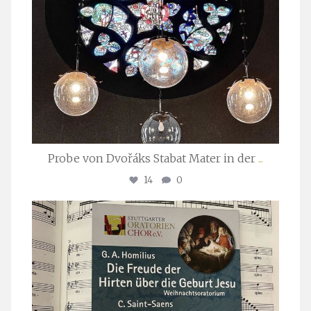
Probe von Dvořáks Stabat Mater in der
...
14
0
stuttgarter_oratorienchor
Nov. 29