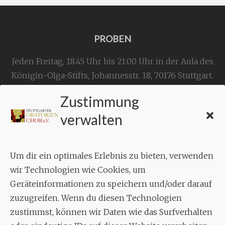
PROBEN
Jeden Freitag, 18.45 Uhr bis 21.00 Uhr in der Aula des
Königin-Olga-Stifts,
Johannesstr. 18,
70176 Stuttgart
.
Zustimmung
KONTAKT
verwalten
Geschäftsstelle:
c./o.
Bruno Feil
Um dir ein optimales Erlebnis zu bieten, verwenden
Aixheimer Str. 18
wir Technologien wie Cookies, um
70619 Stuttgart
Geräteinformationen zu speichern und/oder darauf
zuzugreifen. Wenn du diesen Technologien
MUSIK
zustimmst, können wir Daten wie das Surfverhalten
Musikalischer Leiter: