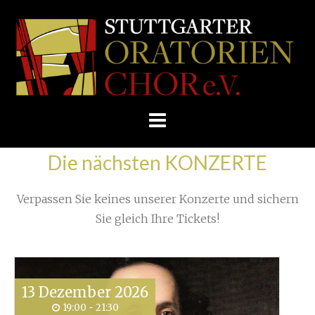
Skip
/
Home
»
Proben
»
to
STUTTGARTER
Ein außergewöhnliches Konzerterlebnis (2)
»
content
ORATORIENCHOR
E.V.
Die nächsten KONZERTE
Verpassen Sie keines unserer Konzerte und sichern
Sie gleich Ihre Tickets!
13
Dezember
2026
19:00 - 21:30