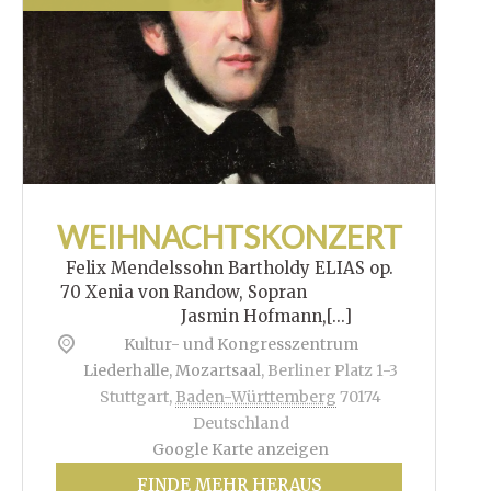
WEIHNACHTSKONZERT
Felix Mendelssohn Bartholdy ELIAS op.
70 Xenia von Randow, Sopran
Jasmin Hofmann,[...]
Kultur- und Kongresszentrum
Liederhalle, Mozartsaal
,
Berliner Platz 1-3
Stuttgart
,
Baden-Württemberg
70174
Deutschland
Google Karte anzeigen
FINDE MEHR HERAUS