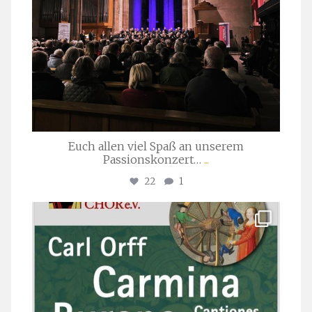
Euch allen viel Spaß an unserem
Passionskonzert…
...
22
1
stuttgarter_oratorienchor
Juli 22