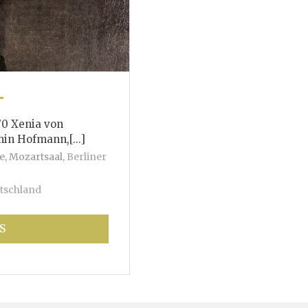
T
70 Xenia von
mann,[...]
e, Mozartsaal
,
Berliner
tschland
S