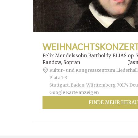
WEIHNACHTSKONZER
Felix Mendelssohn Bartholdy ELIAS op. 
Randow, Sopran Jasmin Hof
Kultur- und Kongresszentrum Liederhall
Platz 1-3
Stuttgart
,
Baden-Württemberg
70174
Deu
Google Karte anzeigen
FINDE MEHR HERAU