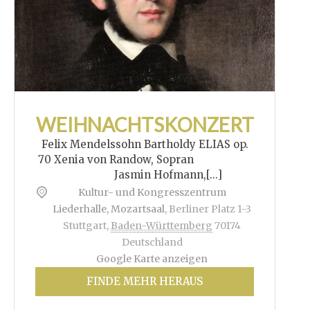
WEIHNACHTSKONZERT
Felix Mendelssohn Bartholdy ELIAS op.
70 Xenia von Randow, Sopran
Jasmin Hofmann,[...]
Kultur- und Kongresszentrum
Liederhalle, Mozartsaal
,
Berliner Platz 1-3
Stuttgart
,
Baden-Württemberg
70174
Deutschland
Google Karte anzeigen
FINDE MEHR HERAUS