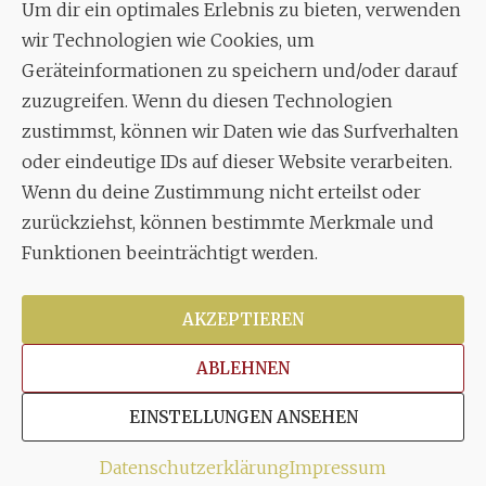
Um dir ein optimales Erlebnis zu bieten, verwenden
Aixheimer Str. 18
wir Technologien wie Cookies, um
70619 Stuttgart
Geräteinformationen zu speichern und/oder darauf
zuzugreifen. Wenn du diesen Technologien
MUSIK
zustimmst, können wir Daten wie das Surfverhalten
Musikalischer Leiter:
oder eindeutige IDs auf dieser Website verarbeiten.
Enrico Trummer
Wenn du deine Zustimmung nicht erteilst oder
Tel.
+49 (0)177 / 34 23 57 1
zurückziehst, können bestimmte Merkmale und
Funktionen beeinträchtigt werden.
Facebook
Twitter
YouTube
Instagram
AKZEPTIEREN
ABLEHNEN
Copyright © 2026
Stuttgarter Oratorienchor e.V.
Alle
EINSTELLUNGEN ANSEHEN
Rechte vorbehalten.
Impressum
|
Disclaimer
|
Datenschutzerklärung
Datenschutzerklärung
Impressum