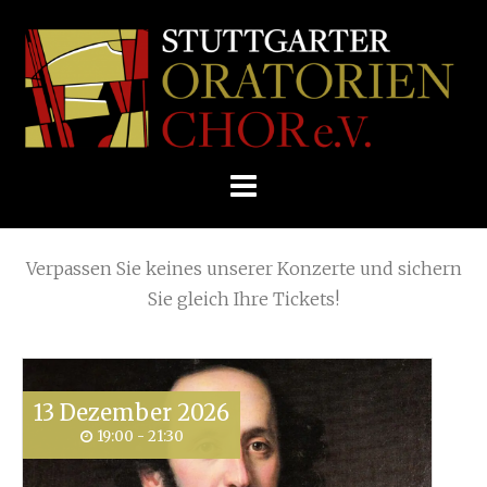
Skip
Home
»
Summer Concerts
»
to
STUTTGARTER
content
ORATORIENCHOR
Die nächsten KONZERTE
E.V.
Verpassen Sie keines unserer Konzerte und sichern
Sie gleich Ihre Tickets!
13
Dezember
2026
19:00 - 21:30