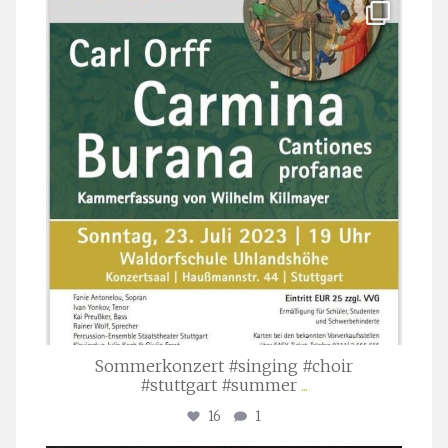
stuttgarter_oratorienchor
Juli 22
Sommerkonzert #singing #choir
#stuttgart #summer
...
16
1