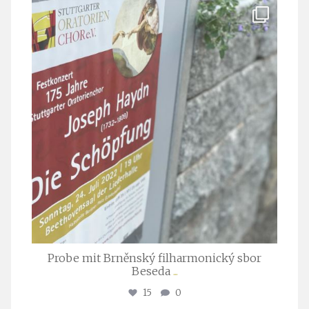
stuttgarter_oratorienchor
Juli 23
Probe mit Brněnský filharmonický sbor
Beseda
...
15
0