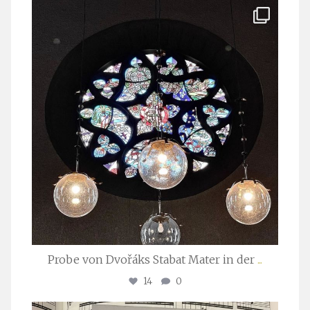
stuttgarter_oratorienchor
Apr. 1
Probe von Dvořáks Stabat Mater in der
...
14
0