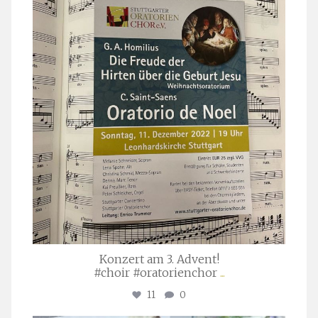
stuttgarter_oratorienchor
Nov. 29
Konzert am 3. Advent!
#choir #oratorienchor
...
11
0