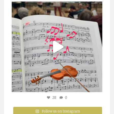
stuttgarter_oratorienchor
Juli 23
28
0
Follow us on Instagram