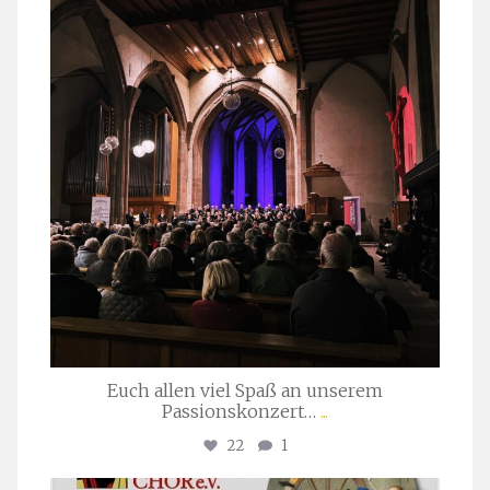
März 24
Euch allen viel Spaß an unserem
Passionskonzert…
...
22
1