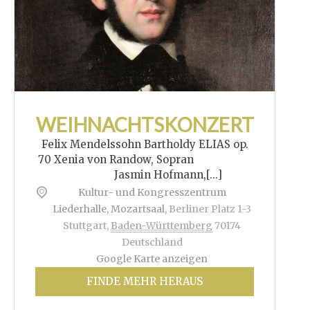
WEIHNACHTSKONZERT
Felix Mendelssohn Bartholdy ELIAS op.
70 Xenia von Randow, Sopran
Jasmin Hofmann,[...]
Kultur- und Kongresszentrum
Liederhalle, Mozartsaal
,
Berliner Platz 1-3
Stuttgart
,
Baden-Württemberg
70174
Deutschland
Google Karte anzeigen
FINDE MEHR HERAUS