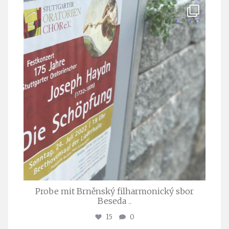
stuttgarter_oratorienchor
Juli 23
Probe mit Brněnský filharmonický sbor
Beseda
...
15
0