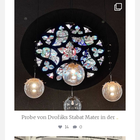
stuttgarter_oratorienchor
Apr. 1
Probe von Dvořáks Stabat Mater in der
...
14
0