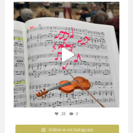
stuttgarter_oratorienchor
Juli 23
28
0
Follow us on Instagram