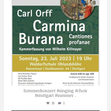
stuttgarter_oratorienchor
Juli 22
Sommerkonzert #singing #choir
#stuttgart #summer
...
16
1