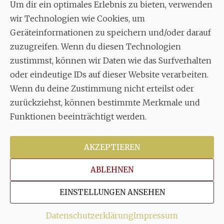
Um dir ein optimales Erlebnis zu bieten, verwenden
Aixheimer Str. 18
wir Technologien wie Cookies, um
70619 Stuttgart
Geräteinformationen zu speichern und/oder darauf
zuzugreifen. Wenn du diesen Technologien
MUSIK
zustimmst, können wir Daten wie das Surfverhalten
Musikalischer Leiter:
oder eindeutige IDs auf dieser Website verarbeiten.
Enrico Trummer
Wenn du deine Zustimmung nicht erteilst oder
Tel.
+49 (0)177 / 34 23 57 1
zurückziehst, können bestimmte Merkmale und
Funktionen beeinträchtigt werden.
Facebook
Twitter
YouTube
Instagram
AKZEPTIEREN
ABLEHNEN
Copyright © 2026
Stuttgarter Oratorienchor e.V.
Alle
EINSTELLUNGEN ANSEHEN
Rechte vorbehalten.
Impressum
|
Disclaimer
|
Datenschutzerklärung
Datenschutzerklärung
Impressum