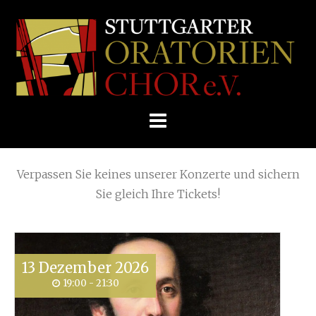
Skip
Home
»
Summer Concerts
»
to
STUTTGARTER
content
ORATORIENCHOR
Die nächsten KONZERTE
E.V.
Verpassen Sie keines unserer Konzerte und sichern
Sie gleich Ihre Tickets!
13
Dezember
2026
19:00 - 21:30