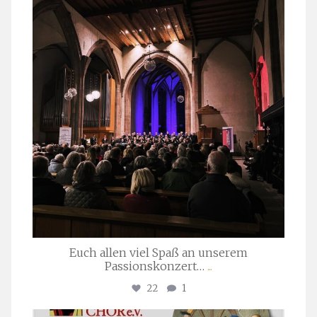
März 24
Euch allen viel Spaß an unserem
Passionskonzert…
...
22
1