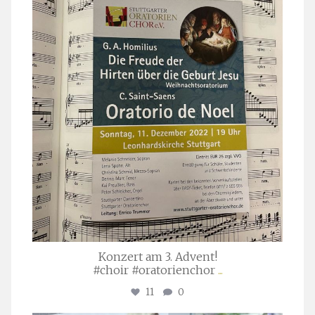
stuttgarter_oratorienchor
Nov. 29
Konzert am 3. Advent!
#choir #oratorienchor
...
11
0