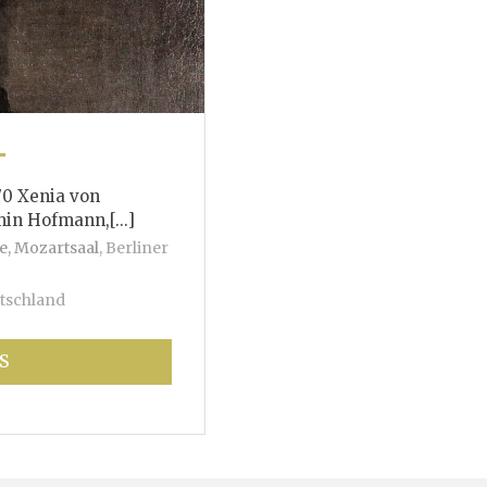
T
70 Xenia von
mann,[...]
e, Mozartsaal
,
Berliner
tschland
S