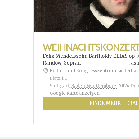
WEIHNACHTSKONZER
Felix Mendelssohn Bartholdy ELIAS op. 
Randow, Sopran Jasmin Hof
Kultur- und Kongresszentrum Liederhall
Platz 1-3
Stuttgart
,
Baden-Württemberg
70174
Deu
Google Karte anzeigen
FINDE MEHR HERAU