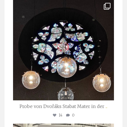
stuttgarter_oratorienchor
Apr. 1
Probe von Dvořáks Stabat Mater in der
...
14
0