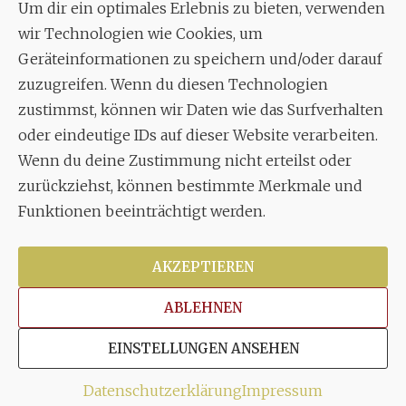
Um dir ein optimales Erlebnis zu bieten, verwenden
Aixheimer Str. 18
wir Technologien wie Cookies, um
70619 Stuttgart
Geräteinformationen zu speichern und/oder darauf
zuzugreifen. Wenn du diesen Technologien
MUSIK
zustimmst, können wir Daten wie das Surfverhalten
Musikalischer Leiter:
oder eindeutige IDs auf dieser Website verarbeiten.
Enrico Trummer
Wenn du deine Zustimmung nicht erteilst oder
Tel.
+49 (0)177 / 34 23 57 1
zurückziehst, können bestimmte Merkmale und
Funktionen beeinträchtigt werden.
Facebook
Twitter
YouTube
Instagram
AKZEPTIEREN
ABLEHNEN
Copyright © 2026
Stuttgarter Oratorienchor e.V.
Alle
EINSTELLUNGEN ANSEHEN
Rechte vorbehalten.
Impressum
|
Disclaimer
|
Datenschutzerklärung
Datenschutzerklärung
Impressum