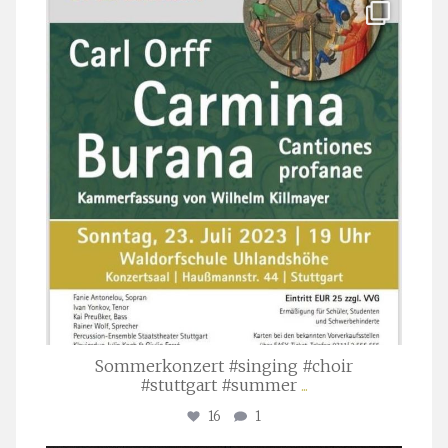
stuttgarter_oratorienchor
Juli 22
Sommerkonzert #singing #choir
#stuttgart #summer
...
16
1