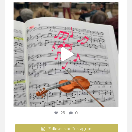
stuttgarter_oratorienchor
Juli 23
28
0
Follow us on Instagram