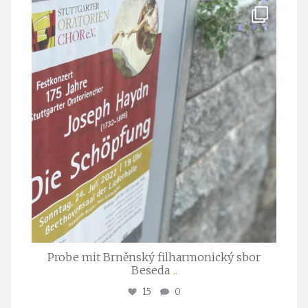
stuttgarter_oratorienchor
Juli 23
Probe mit Brněnský filharmonický sbor
Beseda
...
15
0