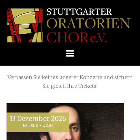
Skip
Home
»
Summer Concerts
»
to
STUTTGARTER
content
ORATORIENCHOR
Die nächsten KONZERTE
E.V.
Verpassen Sie keines unserer Konzerte und sichern
Sie gleich Ihre Tickets!
13
Dezember
2026
19:00 - 21:30