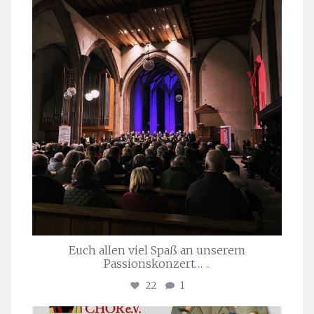
März 24
Euch allen viel Spaß an unserem
Passionskonzert…
...
22
1