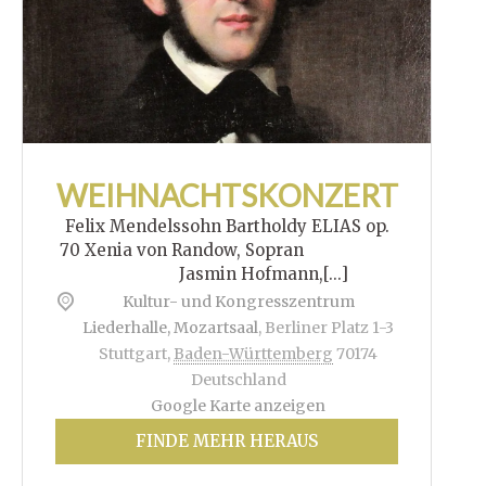
WEIHNACHTSKONZERT
Felix Mendelssohn Bartholdy ELIAS op.
70 Xenia von Randow, Sopran
Jasmin Hofmann,[...]
Kultur- und Kongresszentrum
Liederhalle, Mozartsaal
,
Berliner Platz 1-3
Stuttgart
,
Baden-Württemberg
70174
Deutschland
Google Karte anzeigen
FINDE MEHR HERAUS