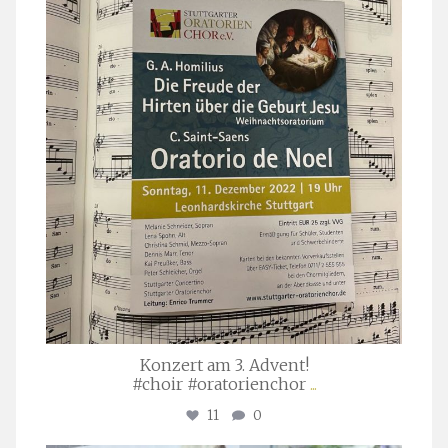
stuttgarter_oratorienchor
Nov. 29
Konzert am 3. Advent!
#choir #oratorienchor
...
11
0