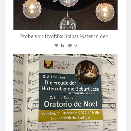
Probe von Dvořáks Stabat Mater in der
...
14
0
stuttgarter_oratorienchor
Nov. 29