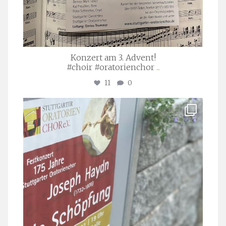
Konzert am 3. Advent!
#choir #oratorienchor
...
11
0
stuttgarter_oratorienchor
Juli 23