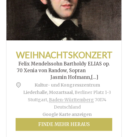
WEIHNACHTSKONZERT
Felix Mendelssohn Bartholdy ELIAS op.
70 Xenia von Randow, Sopran
Jasmin Hofmann,[...]
Kultur- und Kongresszentrum
Liederhalle, Mozartsaal
,
Berliner Platz 1-3
Stuttgart
,
Baden-Württemberg
70174
Deutschland
Google Karte anzeigen
FINDE MEHR HERAUS