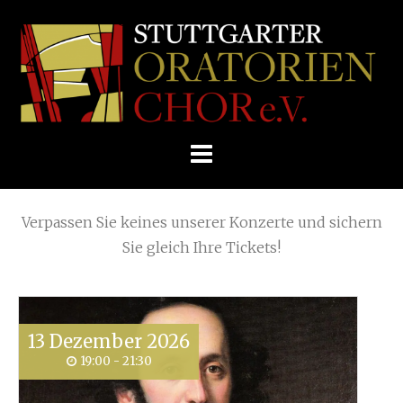
Skip
Home
»
Summer Concerts
»
to
STUTTGARTER
content
ORATORIENCHOR
Die nächsten KONZERTE
E.V.
Verpassen Sie keines unserer Konzerte und sichern
Sie gleich Ihre Tickets!
13
Dezember
2026
19:00 - 21:30