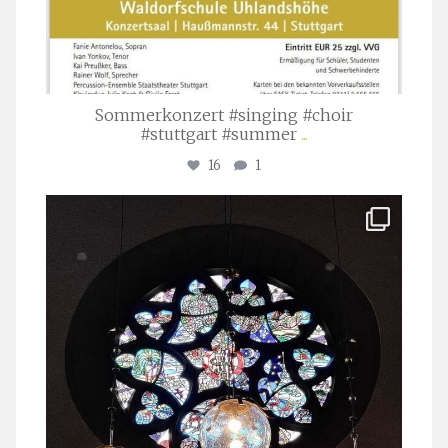
Sommerkonzert #singing #choir
#stuttgart #summer
...
16
1
stuttgarter_oratorienchor
Apr. 1