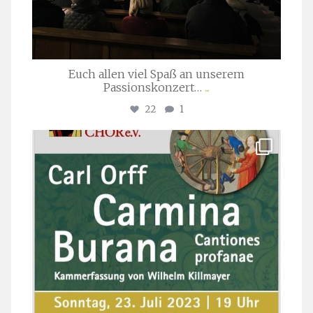
Euch allen viel Spaß an unserem
Passionskonzert…
...
22
1
stuttgarter_oratorienchor
Juli 22