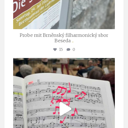
Probe mit Brněnský filharmonický sbor
Beseda
...
15
0
stuttgarter_oratorienchor
Juli 23