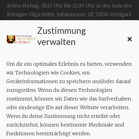
Jeden Freitag, 18.45 Uhr bis 21.00 Uhr in der Aula des
Königin-Olga-Stifts,
Johannesstr. 18,
70176 Stuttgart
.
Zustimmung
KONTAKT
verwalten
Geschäftsstelle:
c./o.
Bruno Feil
Um dir ein optimales Erlebnis zu bieten, verwenden
Aixheimer Str. 18
wir Technologien wie Cookies, um
70619 Stuttgart
Geräteinformationen zu speichern und/oder darauf
zuzugreifen. Wenn du diesen Technologien
MUSIK
zustimmst, können wir Daten wie das Surfverhalten
Musikalischer Leiter:
oder eindeutige IDs auf dieser Website verarbeiten.
Enrico Trummer
Wenn du deine Zustimmung nicht erteilst oder
Tel.
+49 (0)177 / 34 23 57 1
zurückziehst, können bestimmte Merkmale und
Funktionen beeinträchtigt werden.
Facebook
Twitter
YouTube
Instagram