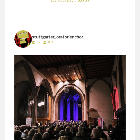
Dezember 2016
stuttgarter_oratorienchor
27
301
stuttgarter_oratorienchor
März 24