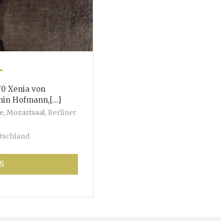
T
70 Xenia von
mann,[...]
e, Mozartsaal
,
Berliner
tschland
S