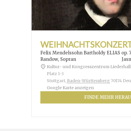
WEIHNACHTSKONZER
Felix Mendelssohn Bartholdy ELIAS op. 
Randow, Sopran Jasmin Hof
Kultur- und Kongresszentrum Liederhall
Platz 1-3
Stuttgart
,
Baden-Württemberg
70174
Deu
Google Karte anzeigen
FINDE MEHR HERAU