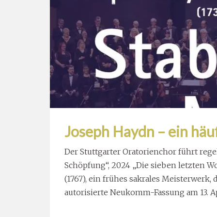
Joseph Haydn – ein häuf
Der Stuttgarter Oratorienchor führt re
Schöpfung“, 2024 „Die sieben letzten Wo
(1767), ein frühes sakrales Meisterwerk, d
autorisierte Neukomm-Fassung am 13. Ap