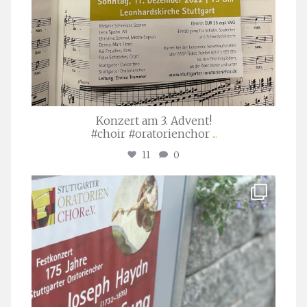
Konzert am 3. Advent!
#choir #oratorienchor
...
11
0
stuttgarter_oratorienchor
Juli 23