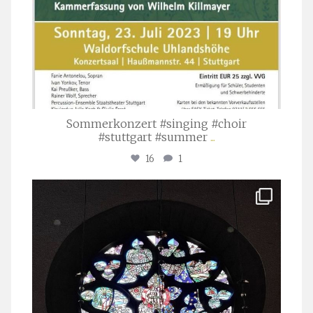
Sommerkonzert #singing #choir
#stuttgart #summer
...
16
1
stuttgarter_oratorienchor
Apr. 1