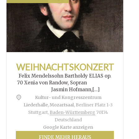
WEIHNACHTSKONZERT
Felix Mendelssohn Bartholdy ELIAS op.
70 Xenia von Randow, Sopran
Jasmin Hofmann,[...]
Kultur- und Kongresszentrum
Liederhalle, Mozartsaal
,
Berliner Platz 1-3
Stuttgart
,
Baden-Württemberg
70174
Deutschland
Google Karte anzeigen
FINDE MEHR HERAUS