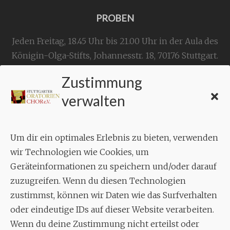
PROBEN
Jeden Freitag, 18.45 Uhr bis 21.00 Uhr in der Aula des
Königin-Olga-Stifts,
Johannesstr. 18,
70176 Stuttgart
.
Zustimmung
KONTAKT
verwalten
Geschäftsstelle:
c./o.
Bruno Feil
Um dir ein optimales Erlebnis zu bieten, verwenden
Aixheimer Str. 18
wir Technologien wie Cookies, um
70619 Stuttgart
Geräteinformationen zu speichern und/oder darauf
zuzugreifen. Wenn du diesen Technologien
MUSIK
zustimmst, können wir Daten wie das Surfverhalten
Musikalischer Leiter:
oder eindeutige IDs auf dieser Website verarbeiten.
Enrico Trummer
Wenn du deine Zustimmung nicht erteilst oder