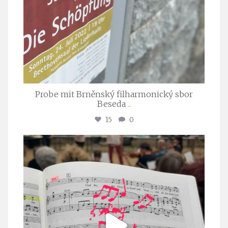
Probe mit Brněnský filharmonický sbor
Beseda
...
15
0
stuttgarter_oratorienchor
Juli 23