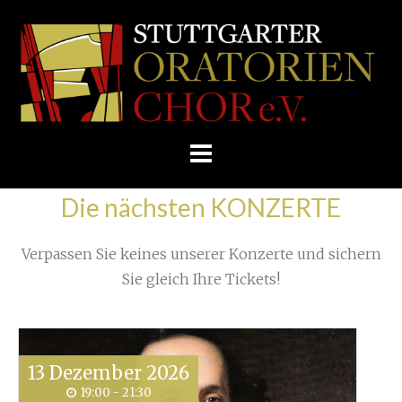
Skip
/
Home
»
Konzert
»
to
STUTTGARTER
Aktuelles zum Kartenvorverkauf
»
Collage
content
ORATORIENCHOR
E.V.
Die nächsten KONZERTE
Verpassen Sie keines unserer Konzerte und sichern
Sie gleich Ihre Tickets!
13
Dezember
2026
19:00 - 21:30