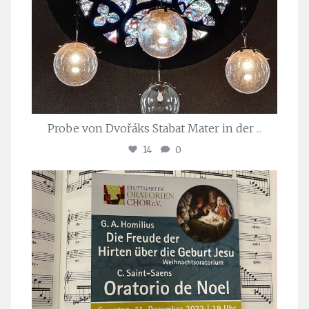
Probe von Dvořáks Stabat Mater in der
...
14
0
stuttgarter_oratorienchor
Nov. 29