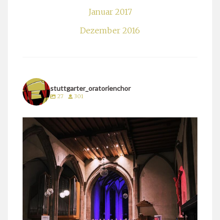
Januar 2017
Dezember 2016
stuttgarter_oratorienchor
27
301
stuttgarter_oratorienchor
März 24