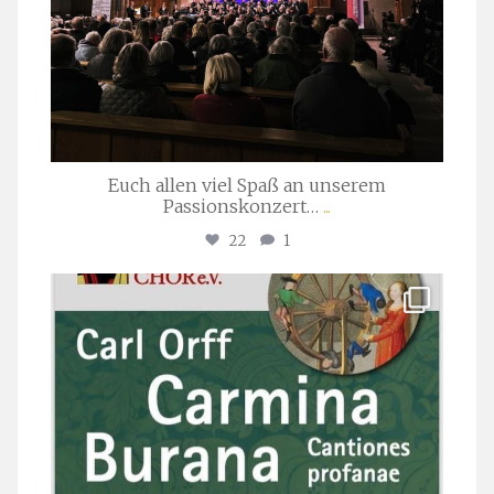
Euch allen viel Spaß an unserem
Passionskonzert…
...
22
1
stuttgarter_oratorienchor
Juli 22