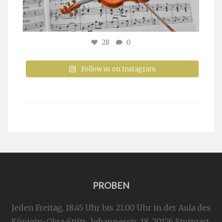
28
0
Follow us on Instagram
PROBEN
Jeden Freitag, 18.45 Uhr bis 21.00 Uhr in der Aula des
Königin-Olga-Stifts,
Johannesstr. 18,
70176 Stuttgart
.