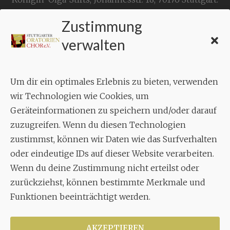
Zustimmung
KONTAKT
verwalten
Geschäftsstelle:
c./o.
Bruno Feil
Um dir ein optimales Erlebnis zu bieten, verwenden
Aixheimer Str. 18
wir Technologien wie Cookies, um
70619 Stuttgart
Geräteinformationen zu speichern und/oder darauf
zuzugreifen. Wenn du diesen Technologien
MUSIK
zustimmst, können wir Daten wie das Surfverhalten
Musikalischer Leiter:
oder eindeutige IDs auf dieser Website verarbeiten.
Enrico Trummer
Wenn du deine Zustimmung nicht erteilst oder
Tel.
+49 (0)177 / 34 23 57 1
zurückziehst, können bestimmte Merkmale und
Funktionen beeinträchtigt werden.
Facebook
Twitter
YouTube
Instagram
AKZEPTIEREN