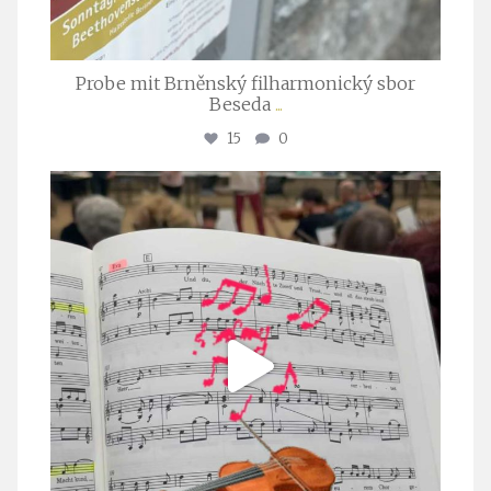
Probe mit Brněnský filharmonický sbor
Beseda
...
15
0
stuttgarter_oratorienchor
Juli 23