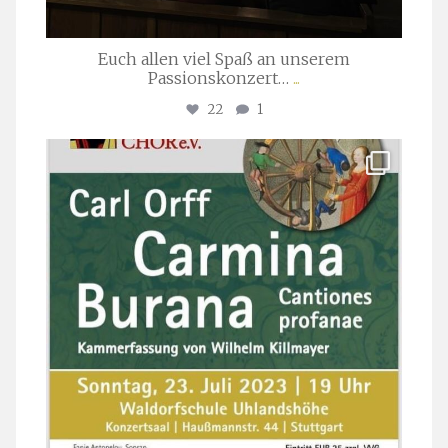
Euch allen viel Spaß an unserem
Passionskonzert…
...
22
1
stuttgarter_oratorienchor
Juli 22