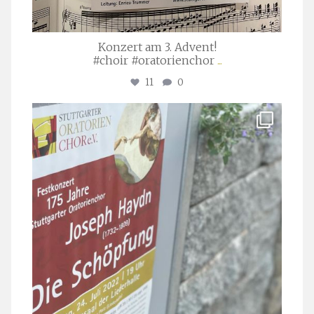
Konzert am 3. Advent!
#choir #oratorienchor
...
11
0
stuttgarter_oratorienchor
Juli 23