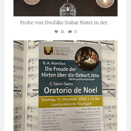
Probe von Dvořáks Stabat Mater in der
...
14
0
stuttgarter_oratorienchor
Nov. 29