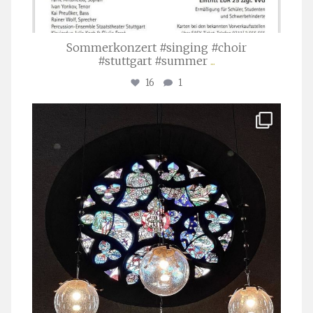
Sommerkonzert #singing #choir
#stuttgart #summer
...
16
1
stuttgarter_oratorienchor
Apr. 1