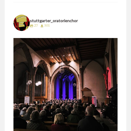
stuttgarter_oratorienchor
27
301
stuttgarter_oratorienchor
März 24