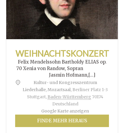
WEIHNACHTSKONZERT
Felix Mendelssohn Bartholdy ELIAS op.
70 Xenia von Randow, Sopran
Jasmin Hofmann,[...]
Kultur- und Kongresszentrum
Liederhalle, Mozartsaal
,
Berliner Platz 1-3
Stuttgart
,
Baden-Württemberg
70174
Deutschland
Google Karte anzeigen
FINDE MEHR HERAUS