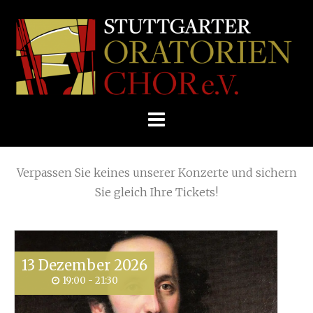
Skip
(Page 5)
Home
»
2021
to
STUTTGARTER
content
ORATORIENCHOR
Die nächsten KONZERTE
E.V.
Verpassen Sie keines unserer Konzerte und sichern
Sie gleich Ihre Tickets!
13
Dezember
2026
19:00 - 21:30