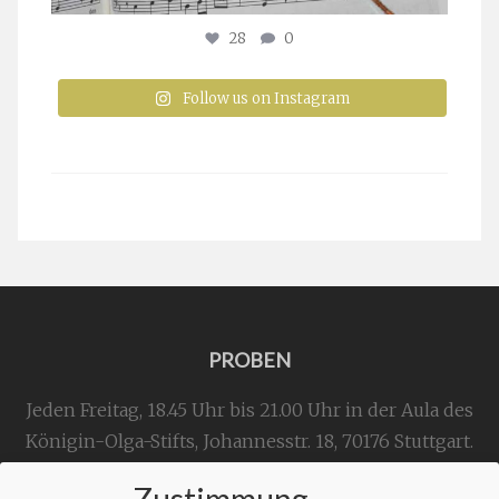
28
0
Follow us on Instagram
PROBEN
Jeden Freitag, 18.45 Uhr bis 21.00 Uhr in der Aula des
Königin-Olga-Stifts,
Johannesstr. 18,
70176 Stuttgart
.