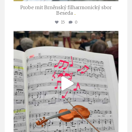
Probe mit Brněnský filharmonický sbor
Beseda
...
15
0
stuttgarter_oratorienchor
Juli 23