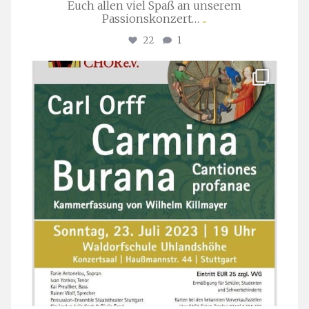
Euch allen viel Spaß an unserem
Passionskonzert…
...
22
1
stuttgarter_oratorienchor
Juli 22