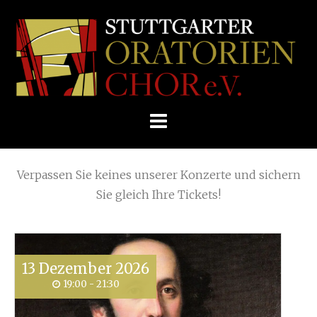
Skip
(Page 3)
Home
»
2021
to
STUTTGARTER
content
ORATORIENCHOR
Die nächsten KONZERTE
E.V.
Verpassen Sie keines unserer Konzerte und sichern
Sie gleich Ihre Tickets!
13
Dezember
2026
19:00 - 21:30