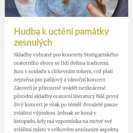
Hudba k uctění památky
zesnulých
Skladby vybrané pro koncerty Stuttgartského
oratorního sboru se řídí dvěma tradicemi.
Jsou v souladu s církevním rokem, což platí
zejména pro pašijový a vánoční koncert.
Zároveň je přirozené uvádět nezkrácené
původní skladby oratorní literatury. Náš první
živý koncert je však po téměř dvouleté pauze
zvláštní výjimkou. Jednak se koná v
listopadu, kdy má vzpomínka na mrtvé své
zvláštní místo v celkovém sezónním aspektu.