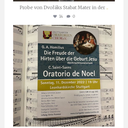
Probe von Dvořáks Stabat Mater in der
...
14
0
stuttgarter_oratorienchor
Nov. 29