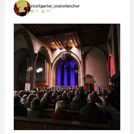
stuttgarter_oratorienchor
27
301
stuttgarter_oratorienchor
März 24