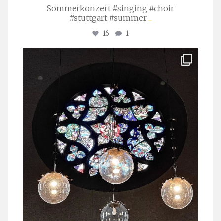
Sommerkonzert #singing #choir
#stuttgart #summer
...
16
1
stuttgarter_oratorienchor
Apr. 1