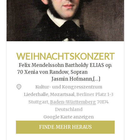
WEIHNACHTSKONZERT
Felix Mendelssohn Bartholdy ELIAS op.
70 Xenia von Randow, Sopran
Jasmin Hofmann,[...]
Kultur- und Kongresszentrum
Liederhalle, Mozartsaal
,
Berliner Platz 1-3
Stuttgart
,
Baden-Württemberg
70174
Deutschland
Google Karte anzeigen
FINDE MEHR HERAUS