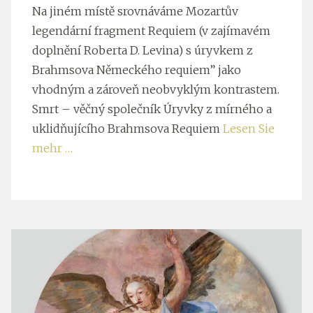
Na jiném místě srovnáváme Mozartův
legendární fragment Requiem (v zajímavém
doplnění Roberta D. Levina) s úryvkem z
Brahmsova Německého requiem” jako
vhodným a zároveň neobvyklým kontrastem.
Smrt – věčný společník Úryvky z mírného a
uklidňujícího Brahmsova Requiem
Lesen Sie
mehr …