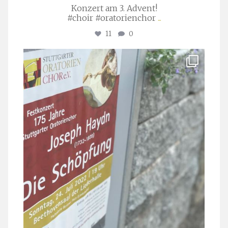
Konzert am 3. Advent!
#choir #oratorienchor
...
11
0
stuttgarter_oratorienchor
Juli 23