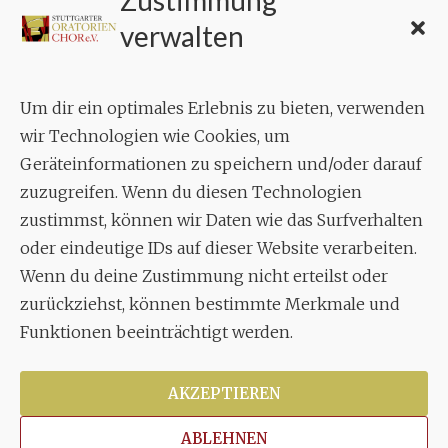
Zustimmung
KONTAKT
verwalten
Geschäftsstelle:
c./o.
Bruno Feil
Um dir ein optimales Erlebnis zu bieten, verwenden
Aixheimer Str. 18
wir Technologien wie Cookies, um
70619 Stuttgart
Geräteinformationen zu speichern und/oder darauf
zuzugreifen. Wenn du diesen Technologien
MUSIK
zustimmst, können wir Daten wie das Surfverhalten
Musikalischer Leiter:
oder eindeutige IDs auf dieser Website verarbeiten.
Enrico Trummer
Wenn du deine Zustimmung nicht erteilst oder
Tel.
+49 (0)177 / 34 23 57 1
zurückziehst, können bestimmte Merkmale und
Funktionen beeinträchtigt werden.
Facebook
Twitter
YouTube
Instagram
AKZEPTIEREN
ABLEHNEN