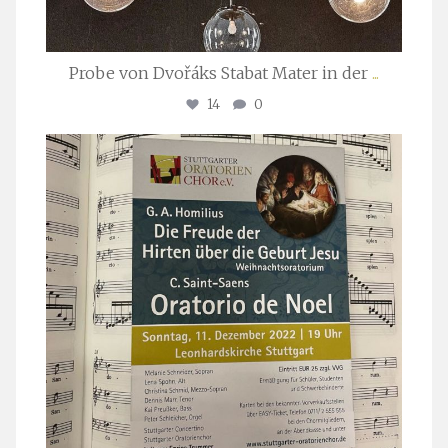
Probe von Dvořáks Stabat Mater in der
...
14
0
stuttgarter_oratorienchor
Nov. 29