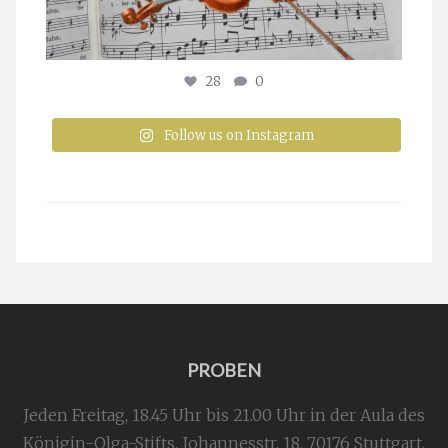
28
0
Follow us on Instagram
PROBEN
Jeden Freitag, 18.45 Uhr bis 21.00 Uhr in der Aula des
Königin-Olga-Stifts,
Johannesstr. 18,
70176 Stuttgart
.