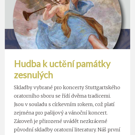
Hudba k uctění památky
zesnulých
Skladby vybrané pro koncerty Stuttgartského
oratorního sboru se řídí dvěma tradicemi.
Jsou v souladu s církevním rokem, což platí
zejména pro pašijový a vánoční koncert.
Zároveň je přirozené uvádět nezkrácené
původní skladby oratorní literatury. Náš první