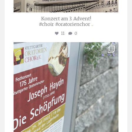
Konzert am 3. Advent!
#choir #oratorienchor
...
11
0
stuttgarter_oratorienchor
Juli 23