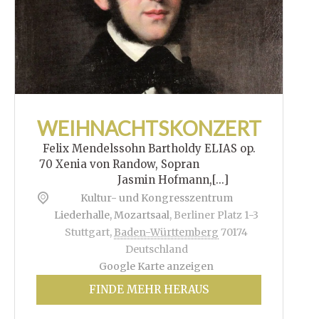
WEIHNACHTSKONZERT
Felix Mendelssohn Bartholdy ELIAS op.
70 Xenia von Randow, Sopran
Jasmin Hofmann,[...]
Kultur- und Kongresszentrum
Liederhalle, Mozartsaal
,
Berliner Platz 1-3
Stuttgart
,
Baden-Württemberg
70174
Deutschland
Google Karte anzeigen
FINDE MEHR HERAUS