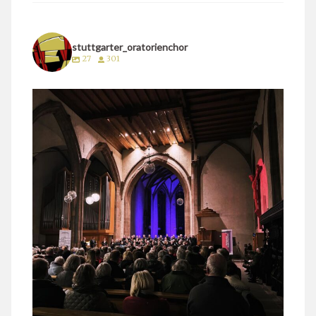
stuttgarter_oratorienchor
27
301
stuttgarter_oratorienchor
März 24