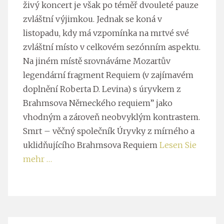
živý koncert je však po téměř dvouleté pauze
zvláštní výjimkou. Jednak se koná v
listopadu, kdy má vzpomínka na mrtvé své
zvláštní místo v celkovém sezónním aspektu.
Na jiném místě srovnáváme Mozartův
legendární fragment Requiem (v zajímavém
doplnění Roberta D. Levina) s úryvkem z
Brahmsova Německého requiem” jako
vhodným a zároveň neobvyklým kontrastem.
Smrt – věčný společník Úryvky z mírného a
uklidňujícího Brahmsova Requiem
Lesen Sie
mehr …