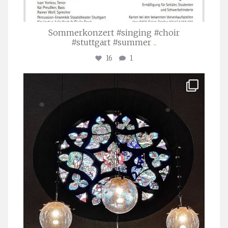
Sommerkonzert #singing #choir
#stuttgart #summer
...
16
1
stuttgarter_oratorienchor
Apr. 1