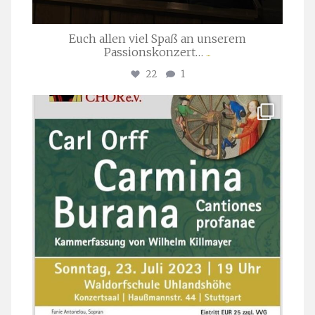
Euch allen viel Spaß an unserem
Passionskonzert…
...
22
1
stuttgarter_oratorienchor
Juli 22