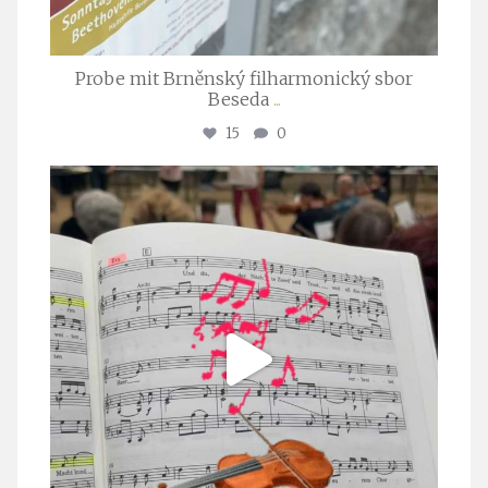
Probe mit Brněnský filharmonický sbor
Beseda
...
15
0
stuttgarter_oratorienchor
Juli 23