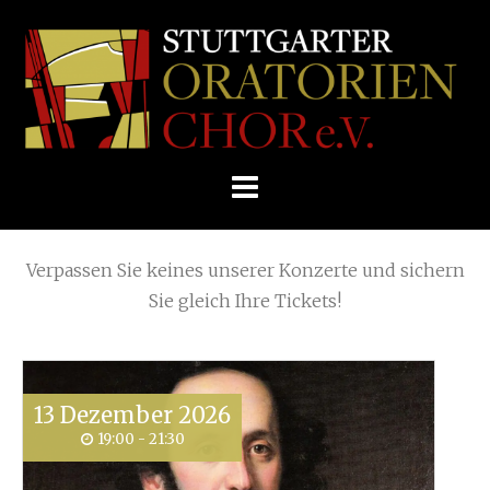
Skip
Home
»
Archive for
Koncert
to
STUTTGARTER
content
ORATORIENCHOR
Die nächsten KONZERTE
E.V.
Verpassen Sie keines unserer Konzerte und sichern
Sie gleich Ihre Tickets!
13
Dezember
2026
19:00 - 21:30