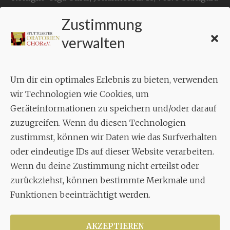
Zustimmung
KONTAKT
verwalten
Geschäftsstelle:
c./o.
Bruno Feil
Um dir ein optimales Erlebnis zu bieten, verwenden
Aixheimer Str. 18
wir Technologien wie Cookies, um
70619 Stuttgart
Geräteinformationen zu speichern und/oder darauf
zuzugreifen. Wenn du diesen Technologien
MUSIK
zustimmst, können wir Daten wie das Surfverhalten
Musikalischer Leiter:
oder eindeutige IDs auf dieser Website verarbeiten.
Enrico Trummer
Wenn du deine Zustimmung nicht erteilst oder
Tel.
+49 (0)177 / 34 23 57 1
zurückziehst, können bestimmte Merkmale und
Funktionen beeinträchtigt werden.
Facebook
Twitter
YouTube
Instagram
AKZEPTIEREN