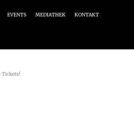
EVENTS
MEDIATHEK
KONTAKT
/
to Benjamin Hincker (004)
 Tickets!