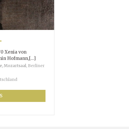
T
70 Xenia von
mann,[...]
e, Mozartsaal
,
Berliner
tschland
S