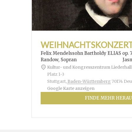
WEIHNACHTSKONZER
Felix Mendelssohn Bartholdy ELIAS op. 
Randow, Sopran Jasmin Hof
Kultur- und Kongresszentrum Liederhall
Platz 1-3
Stuttgart
,
Baden-Württemberg
70174
Deu
Google Karte anzeigen
FINDE MEHR HERAU