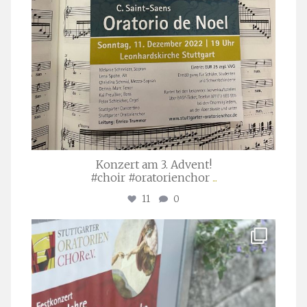
Konzert am 3. Advent!
#choir #oratorienchor
...
11
0
stuttgarter_oratorienchor
Juli 23