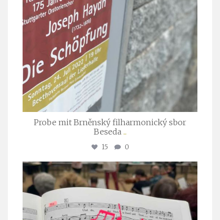
Probe mit Brněnský filharmonický sbor
Beseda
...
15
0
stuttgarter_oratorienchor
Juli 23