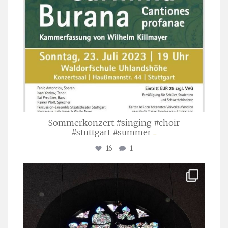
Sommerkonzert #singing #choir
#stuttgart #summer
...
16
1
stuttgarter_oratorienchor
Apr. 1