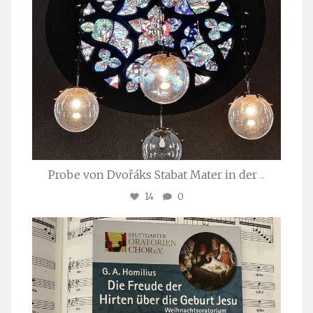
Probe von Dvořáks Stabat Mater in der
...
14
0
stuttgarter_oratorienchor
Nov. 29