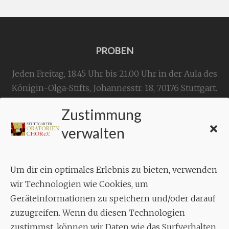
PROBEN
Jeden Freitag, 18.45 Uhr bis 21.00 Uhr in der Aula des
Königin-Olga-Stifts,
Johannesstr. 18,
70176 Stuttgart
.
Zustimmung
KONTAKT
verwalten
Geschäftsstelle:
c./o.
Bruno Feil
Um dir ein optimales Erlebnis zu bieten, verwenden
Aixheimer Str. 18
wir Technologien wie Cookies, um
70619 Stuttgart
Geräteinformationen zu speichern und/oder darauf
zuzugreifen. Wenn du diesen Technologien
MUSIK
zustimmst, können wir Daten wie das Surfverhalten