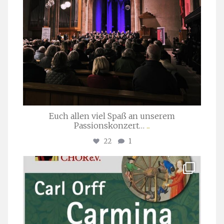
Euch allen viel Spaß an unserem
Passionskonzert…
...
22
1
stuttgarter_oratorienchor
Juli 22