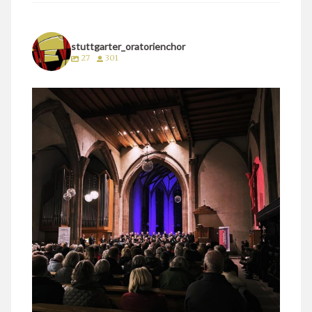
stuttgarter_oratorienchor
27
301
stuttgarter_oratorienchor
März 24