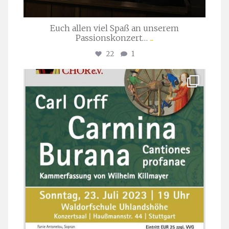
Euch allen viel Spaß an unserem
Passionskonzert…
...
22
1
stuttgarter_oratorienchor
Juli 22