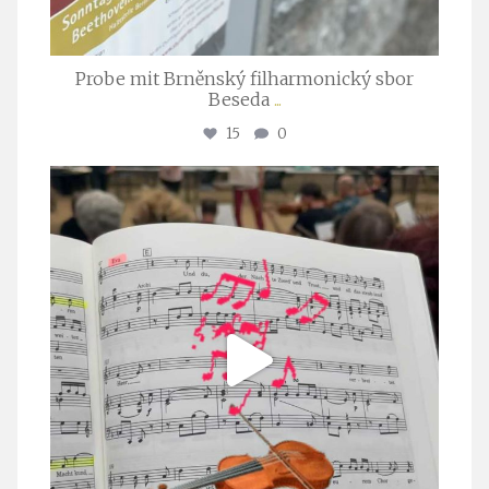
Probe mit Brněnský filharmonický sbor
Beseda
...
15
0
stuttgarter_oratorienchor
Juli 23