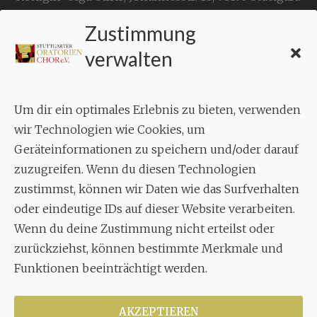
Zustimmung
KONTAKT
verwalten
Geschäftsstelle:
c./o.
Bruno Feil
Um dir ein optimales Erlebnis zu bieten, verwenden
Aixheimer Str. 18
wir Technologien wie Cookies, um
70619 Stuttgart
Geräteinformationen zu speichern und/oder darauf
zuzugreifen. Wenn du diesen Technologien
MUSIK
zustimmst, können wir Daten wie das Surfverhalten
Musikalischer Leiter:
oder eindeutige IDs auf dieser Website verarbeiten.
Enrico Trummer
Wenn du deine Zustimmung nicht erteilst oder
Tel.
+49 (0)177 / 34 23 57 1
zurückziehst, können bestimmte Merkmale und
Funktionen beeinträchtigt werden.
Facebook
Twitter
YouTube
Instagram
AKZEPTIEREN