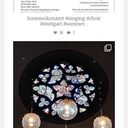
Sommerkonzert #singing #choir
#stuttgart #summer
...
16
1
stuttgarter_oratorienchor
Apr. 1