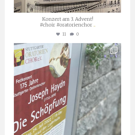
Konzert am 3. Advent!
#choir #oratorienchor
...
11
0
stuttgarter_oratorienchor
Juli 23