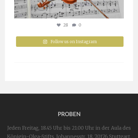
28
0
Follow us on Instagram
PROBEN
Jeden Freitag, 18.45 Uhr bis 21.00 Uhr in der Aula des
Königin-Olga-Stifts,
Johannesstr. 18,
70176 Stuttgart
.