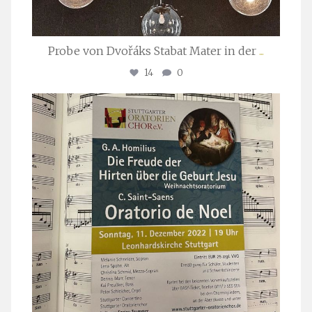
Probe von Dvořáks Stabat Mater in der
...
14
0
stuttgarter_oratorienchor
Nov. 29