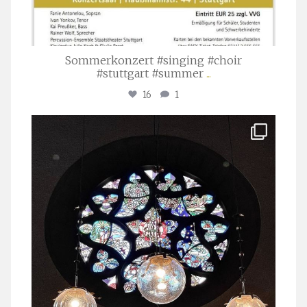
Sommerkonzert #singing #choir
#stuttgart #summer
...
16
1
stuttgarter_oratorienchor
Apr. 1