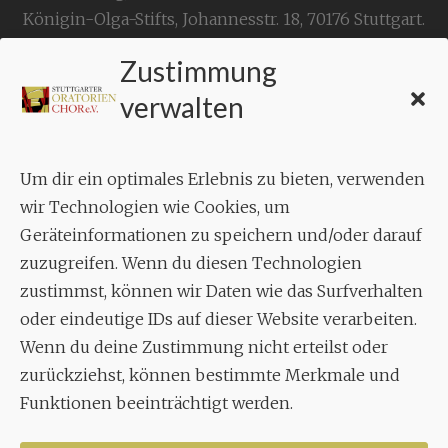
Königin-Olga-Stifts,
Johannesstr. 18,
70176 Stuttgart
.
Zustimmung
KONTAKT
verwalten
Geschäftsstelle:
c./o.
Bruno Feil
Um dir ein optimales Erlebnis zu bieten, verwenden
Aixheimer Str. 18
wir Technologien wie Cookies, um
70619 Stuttgart
Geräteinformationen zu speichern und/oder darauf
zuzugreifen. Wenn du diesen Technologien
MUSIK
zustimmst, können wir Daten wie das Surfverhalten
Musikalischer Leiter:
oder eindeutige IDs auf dieser Website verarbeiten.
Enrico Trummer
Wenn du deine Zustimmung nicht erteilst oder
Tel.
+49 (0)177 / 34 23 57 1
zurückziehst, können bestimmte Merkmale und
Facebook
Twitter
YouTube
Instagram
Funktionen beeinträchtigt werden.