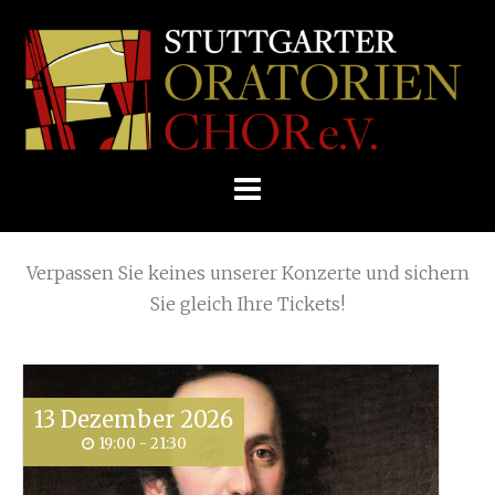
Skip
Home
»
Trilogie groß
»
Trilogie groß
to
STUTTGARTER
content
ORATORIENCHOR
Die nächsten KONZERTE
E.V.
Verpassen Sie keines unserer Konzerte und sichern
Sie gleich Ihre Tickets!
13
Dezember
2026
19:00 - 21:30