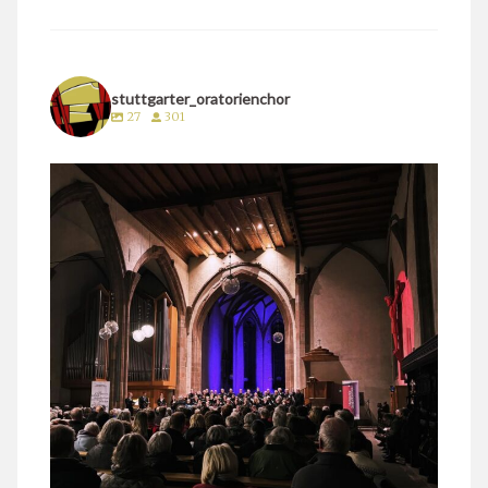
stuttgarter_oratorienchor
27
301
stuttgarter_oratorienchor
März 24