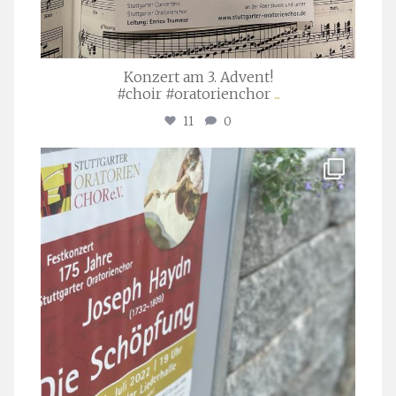
Konzert am 3. Advent!
#choir #oratorienchor
...
11
0
stuttgarter_oratorienchor
Juli 23