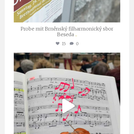
Probe mit Brněnský filharmonický sbor
Beseda
...
15
0
stuttgarter_oratorienchor
Juli 23