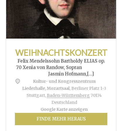
WEIHNACHTSKONZERT
Felix Mendelssohn Bartholdy ELIAS op.
70 Xenia von Randow, Sopran
Jasmin Hofmann,[...]
Kultur- und Kongresszentrum
Liederhalle, Mozartsaal
,
Berliner Platz 1-3
Stuttgart
,
Baden-Württemberg
70174
Deutschland
Google Karte anzeigen
FINDE MEHR HERAUS