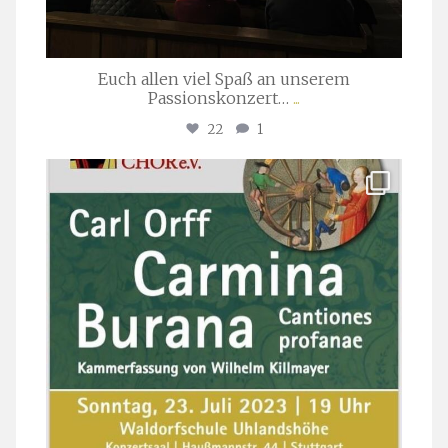
Euch allen viel Spaß an unserem
Passionskonzert…
...
22
1
stuttgarter_oratorienchor
Juli 22