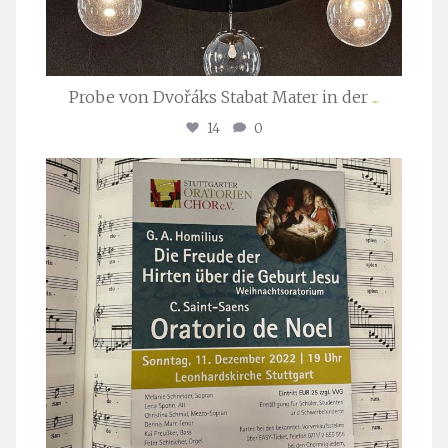
Probe von Dvořáks Stabat Mater in der
...
14
0
stuttgarter_oratorienchor
Nov. 29