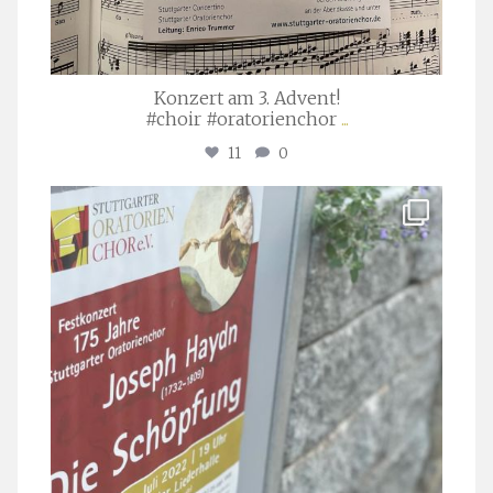
Konzert am 3. Advent!
#choir #oratorienchor
...
11
0
stuttgarter_oratorienchor
Juli 23