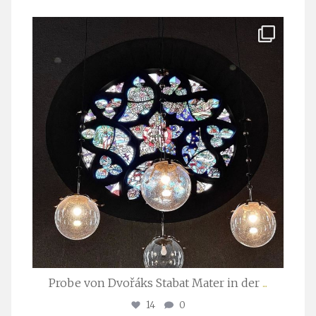
stuttgarter_oratorienchor
Apr. 1
Probe von Dvořáks Stabat Mater in der
...
14
0