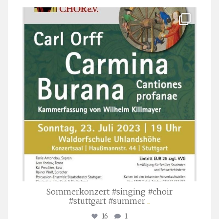
stuttgarter_oratorienchor
Juli 22
Sommerkonzert #singing #choir
#stuttgart #summer
...
16
1