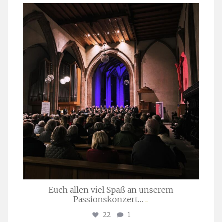
stuttgarter_oratorienchor
März 24
Euch allen viel Spaß an unserem
Passionskonzert…
...
22
1