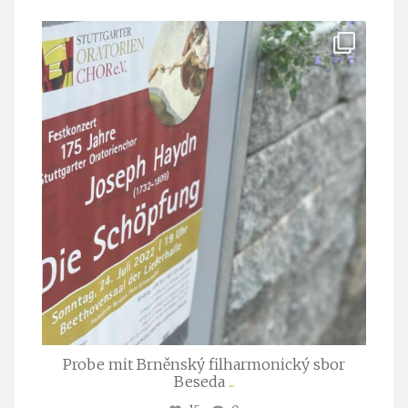
stuttgarter_oratorienchor
Juli 23
Probe mit Brněnský filharmonický sbor
Beseda
...