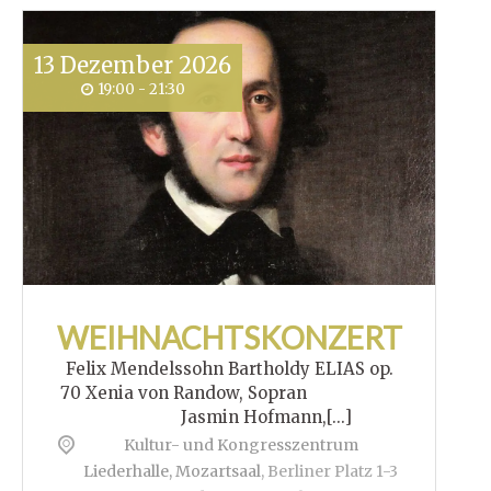
13
Dezember
2026
19:00 - 21:30
WEIHNACHTSKONZERT
Felix Mendelssohn Bartholdy ELIAS op.
70 Xenia von Randow, Sopran
Jasmin Hofmann,[...]
Kultur- und Kongresszentrum
Liederhalle, Mozartsaal
,
Berliner Platz 1-3