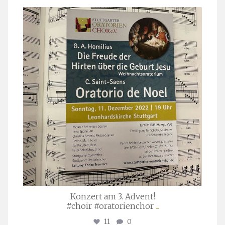
stuttgarter_oratorienchor
Nov. 29
Konzert am 3. Advent!
#choir #oratorienchor
...
11
0