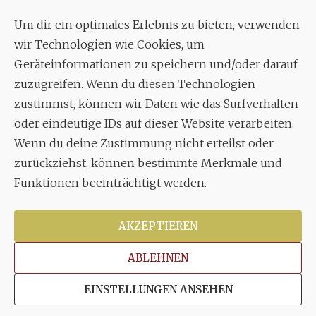
c./o.
Bruno Feil
Um dir ein optimales Erlebnis zu bieten, verwenden
Aixheimer Str. 18
wir Technologien wie Cookies, um
70619 Stuttgart
Geräteinformationen zu speichern und/oder darauf
zuzugreifen. Wenn du diesen Technologien
MUSIK
zustimmst, können wir Daten wie das Surfverhalten
Musikalischer Leiter:
oder eindeutige IDs auf dieser Website verarbeiten.
Enrico Trummer
Wenn du deine Zustimmung nicht erteilst oder
Tel.
+49 (0)177 / 34 23 57 1
zurückziehst, können bestimmte Merkmale und
Funktionen beeinträchtigt werden.
Facebook
Twitter
YouTube
Instagram
AKZEPTIEREN
ABLEHNEN
Copyright © 2026
Stuttgarter Oratorienchor e.V.
Alle
EINSTELLUNGEN ANSEHEN
Rechte vorbehalten.