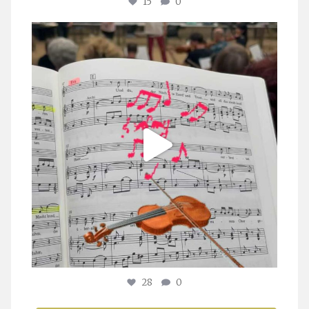
15
0
stuttgarter_oratorienchor
Juli 23
28
0