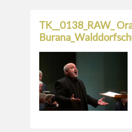
TK__0138_RAW_ Orat
Burana_Walddorfsch