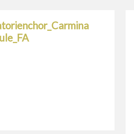
orienchor_Carmina
ule_FA