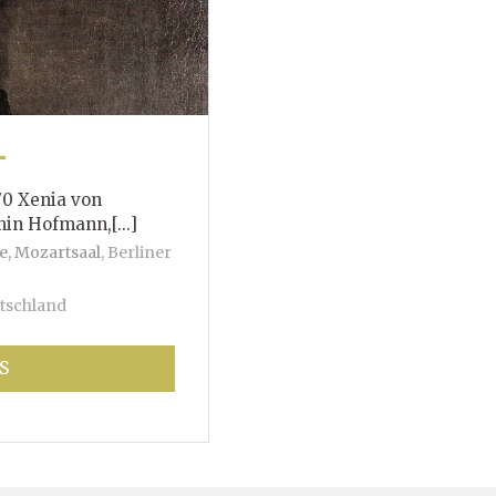
T
70 Xenia von
mann,[...]
e, Mozartsaal
,
Berliner
tschland
S