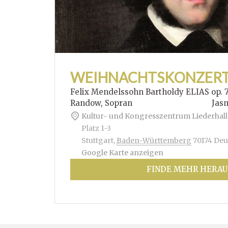
WEIHNACHTSKONZER
Felix Mendelssohn Bartholdy ELIAS op. 
Randow, Sopran Jasmin Hof
Kultur- und Kongresszentrum Liederhall
Platz 1-3
Stuttgart
,
Baden-Württemberg
70174
Deu
Google Karte anzeigen
FINDE MEHR HERAU