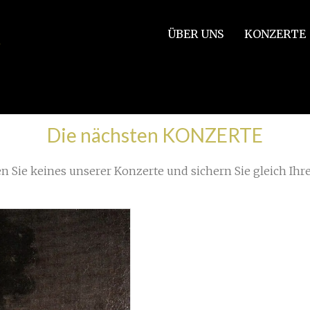
ÜBER UNS
KONZERTE
na Burana_Walddorfschule_FA
»
TK__0138_RAW_ Oratoriencho
Die nächsten KONZERTE
n Sie keines unserer Konzerte und sichern Sie gleich Ihre